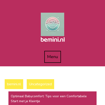
Naar
de
inhoud
gaan
bemini.nl
Menu
Menu
bemini.nl
Uncategorized
Optimaal Babycomfort: Tips voor een Comfortabele
Start met je Kleintje