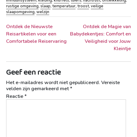
immuunsysteem
,
kleding
,
knuffels
,
luiers
,
nachtrust
,
ontwikkeling
,
rustige omgeving
,
slaap
,
temperatuur
,
troost
,
veilige
slaapomgeving
,
welzijn
Berichtnavigatie
Ontdek de Nieuwste
Ontdek de Magie van
Reisartikelen voor een
Babydekentjes: Comfort en
Comfortabele Reiservaring
Veiligheid voor Jouw
Kleintje
Geef een reactie
Het e-mailadres wordt niet gepubliceerd.
Vereiste
velden zijn gemarkeerd met
*
Reactie
*