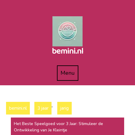
Naar
de
inhoud
gaan
bemini.nl
Menu
Menu
,
bemini.nl
3 jaar
jarig
Het Beste Speelgoed voor 3 Jaar: Stimuleer de
Ontwikkeling van Je Kleintje