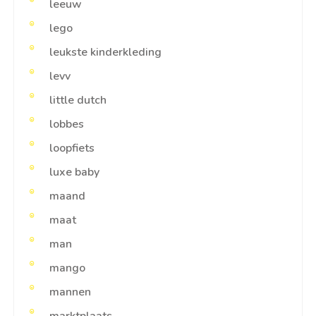
leeuw
lego
leukste kinderkleding
levv
little dutch
lobbes
loopfiets
luxe baby
maand
maat
man
mango
mannen