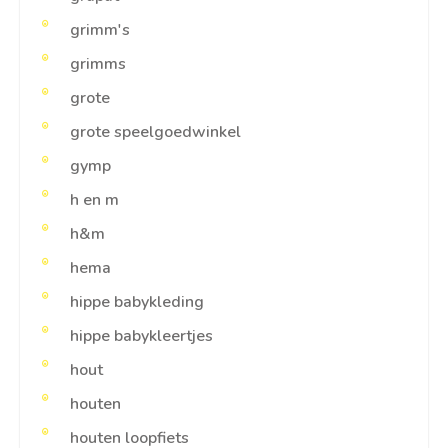
grimm's
grimms
grote
grote speelgoedwinkel
gymp
h en m
h&m
hema
hippe babykleding
hippe babykleertjes
hout
houten
houten loopfiets