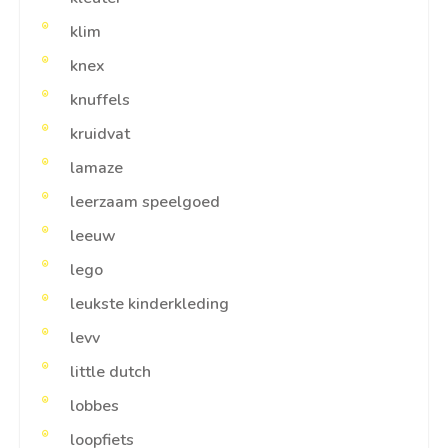
klim
knex
knuffels
kruidvat
lamaze
leerzaam speelgoed
leeuw
lego
leukste kinderkleding
levv
little dutch
lobbes
loopfiets