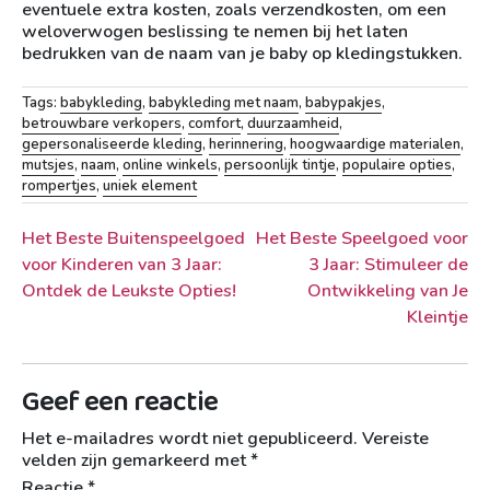
eventuele extra kosten, zoals verzendkosten, om een
weloverwogen beslissing te nemen bij het laten
bedrukken van de naam van je baby op kledingstukken.
Tags:
babykleding
,
babykleding met naam
,
babypakjes
,
betrouwbare verkopers
,
comfort
,
duurzaamheid
,
gepersonaliseerde kleding
,
herinnering
,
hoogwaardige materialen
,
mutsjes
,
naam
,
online winkels
,
persoonlijk tintje
,
populaire opties
,
rompertjes
,
uniek element
Berichtnavigatie
Het Beste Buitenspeelgoed
Het Beste Speelgoed voor
voor Kinderen van 3 Jaar:
3 Jaar: Stimuleer de
Ontdek de Leukste Opties!
Ontwikkeling van Je
Kleintje
Geef een reactie
Het e-mailadres wordt niet gepubliceerd.
Vereiste
velden zijn gemarkeerd met
*
Reactie
*