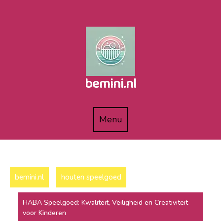
Naar
de
inhoud
gaan
bemini.nl
Menu
Menu
bemini.nl
houten speelgoed
HABA Speelgoed: Kwaliteit, Veiligheid en Creativiteit
voor Kinderen