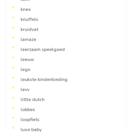
knex
knuffels
kruidvat
lamaze
leerzaam speelgoed
leeuw
lego
leukste kinderkleding
levv
little dutch
lobbes
loopfiets
luxe baby