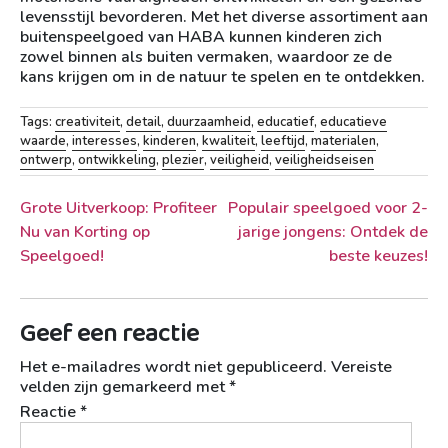
levensstijl bevorderen. Met het diverse assortiment aan
buitenspeelgoed van HABA kunnen kinderen zich
zowel binnen als buiten vermaken, waardoor ze de
kans krijgen om in de natuur te spelen en te ontdekken.
Tags:
creativiteit
,
detail
,
duurzaamheid
,
educatief
,
educatieve
waarde
,
interesses
,
kinderen
,
kwaliteit
,
leeftijd
,
materialen
,
ontwerp
,
ontwikkeling
,
plezier
,
veiligheid
,
veiligheidseisen
Berichtnavigatie
Grote Uitverkoop: Profiteer
Populair speelgoed voor 2-
Nu van Korting op
jarige jongens: Ontdek de
Speelgoed!
beste keuzes!
Geef een reactie
Het e-mailadres wordt niet gepubliceerd.
Vereiste
velden zijn gemarkeerd met
*
Reactie
*