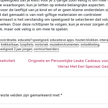
speelgoed dat je kiest voor je 2-jarige zoon veilig is om mee 
e waarborgen, kun je letten op enkele belangrijke aspecten.
voor de leeftijd van je kind en of er geen kleine onderdelen zi
 dat gemaakt is van niet-giftige materialen en controleer
rnaast is het verstandig om speelgoed te selecteren dat vo
ken. Door deze richtlijnen te volgen, kun je ervoor zorgen d
uk, maar ook veilig is om mee te spelen.
coördinatie
,
educatief speelgoed
,
educatieve apps
,
houten blokken
,
inter
,
knikkerbaan
,
loopfiets
,
motoriek
,
muziekinstrumenten
,
ontwikkeling
,
eelgoed 2 jaar jongen
,
vormsorteerders
ativiteit
Originele en Persoonlijke Leuke Cadeaus voo
Verras Met Een Speciaal Ge
reiste velden zijn gemarkeerd met
*