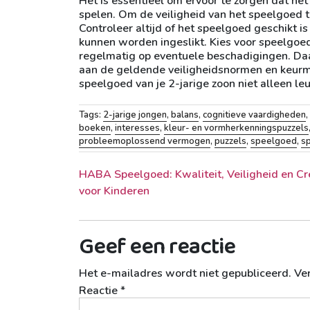
Het is essentieel om ervoor te zorgen dat het 
spelen. Om de veiligheid van het speelgoed t
Controleer altijd of het speelgoed geschikt is 
kunnen worden ingeslikt. Kies voor speelgoed
regelmatig op eventuele beschadigingen. Daa
aan de geldende veiligheidsnormen en keurmer
speelgoed van je 2-jarige zoon niet alleen le
Tags:
2-jarige jongen
,
balans
,
cognitieve vaardigheden
,
boeken
,
interesses
,
kleur- en vormherkenningspuzzels
probleemoplossend vermogen
,
puzzels
,
speelgoed
,
sp
Berichtnavigatie
HABA Speelgoed: Kwaliteit, Veiligheid en Cre
voor Kinderen
Geef een reactie
Het e-mailadres wordt niet gepubliceerd.
Ve
Reactie
*