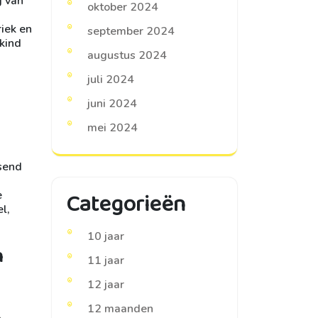
g van
oktober 2024
riek en
september 2024
kind
augustus 2024
juli 2024
juni 2024
mei 2024
ssend
Categorieën
e
l,
10 jaar
n
11 jaar
12 jaar
12 maanden