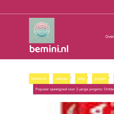
Naar
de
inhoud
gaan
Over
bemini.nl
,
,
,
bemini.nl
cadeau
jarig
jongen
Populair speelgoed voor 2-jarige jongens: Ontd