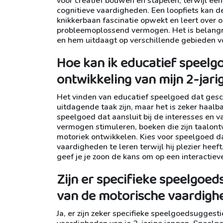
voor creatief bouwen en stapelen, terwijl ee
cognitieve vaardigheden. Een loopfiets kan de
knikkerbaan fascinatie opwekt en leert over 
probleemoplossend vermogen. Het is belangrij
en hem uitdaagt op verschillende gebieden vo
Hoe kan ik educatief speelgo
ontwikkeling van mijn 2-jari
Het vinden van educatief speelgoed dat gesch
uitdagende taak zijn, maar het is zeker haalb
speelgoed dat aansluit bij de interesses en v
vermogen stimuleren, boeken die zijn taalontw
motoriek ontwikkelen. Kies voor speelgoed d
vaardigheden te leren terwijl hij plezier heef
geef je je zoon de kans om op een interactieve
Zijn er specifieke speelgoed
van de motorische vaardighe
Ja, er zijn zeker specifieke speelgoedsuggest