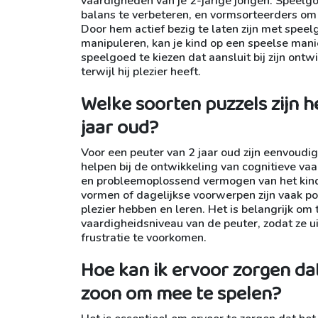
vaardigheden van je 2-jarige jongen. Speelgo
balans te verbeteren, en vormsorteerders om z
Door hem actief bezig te laten zijn met spe
manipuleren, kan je kind op een speelse mani
speelgoed te kiezen dat aansluit bij zijn on
terwijl hij plezier heeft.
Welke soorten puzzels zijn h
jaar oud?
Voor een peuter van 2 jaar oud zijn eenvoudi
helpen bij de ontwikkeling van cognitieve va
en probleemoplossend vermogen van het kind 
vormen of dagelijkse voorwerpen zijn vaak po
plezier hebben en leren. Het is belangrijk om 
vaardigheidsniveau van de peuter, zodat ze u
frustratie te voorkomen.
Hoe kan ik ervoor zorgen dat 
zoon om mee te spelen?