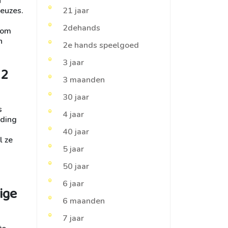
n
keuzes.
21 jaar
2dehands
 om
n
2e hands speelgoed
3 jaar
 2
3 maanden
30 jaar
s
4 jaar
lding
40 jaar
l ze
5 jaar
50 jaar
6 jaar
ige
6 maanden
7 jaar