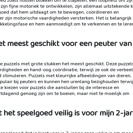
ed zoals houten blokken om te stapelen, een loopfiets om zij
ijn fijne motoriek te ontwikkelen, zijn allemaal uitstekende 
elgoed dat hem uitdaagt om te bewegen, coördineren en
er zijn motorische vaardigheden versterken. Het is belangrijk
twikkelingsfase en hem aanmoedigt om te verkennen en te lere
et meest geschikt voor een peuter van
ge puzzels met grote stukken het meest geschikt. Deze puzzel
ardigheden en hand-oog coördinatie, terwijl ze ook de verbee
stimuleren. Puzzels met kleurrijke afbeeldingen van dieren,
pulair bij peuters en kunnen hen urenlang bezighouden terwij
te kiezen voor puzzels die aansluiten bij de interesse en
itdagend genoeg zijn om te boeien, maar niet te moeilijk om
het speelgoed veilig is voor mijn 2-jar