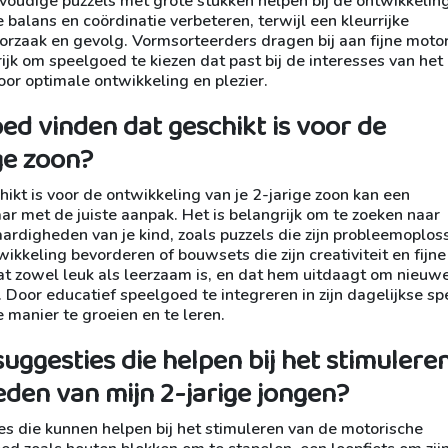
nvoudige puzzels met grote stukken helpen bij de ontwikkelin
 balans en coördinatie verbeteren, terwijl een kleurrijke
oorzaak en gevolg. Vormsorteerders dragen bij aan fijne moto
k om speelgoed te kiezen dat past bij de interesses van het 
or optimale ontwikkeling en plezier.
ed vinden dat geschikt is voor de
ge zoon?
ikt is voor de ontwikkeling van je 2-jarige zoon kan een
aar met de juiste aanpak. Het is belangrijk om te zoeken naar
aardigheden van je kind, zoals puzzels die zijn probleemoplo
ikkeling bevorderen of bouwsets die zijn creativiteit en fijne
at zowel leuk als leerzaam is, en dat hem uitdaagt om nieuw
t. Door educatief speelgoed te integreren in zijn dagelijkse spe
 manier te groeien en te leren.
suggesties die helpen bij het stimulere
den van mijn 2-jarige jongen?
ies die kunnen helpen bij het stimuleren van de motorische