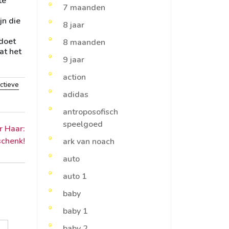
te
7 maanden
jn die
8 jaar
ldoet
8 maanden
at het
9 jaar
action
actieve
adidas
antroposofisch
speelgoed
r Haar:
schenk!
ark van noach
auto
auto 1
baby
baby 1
baby 2