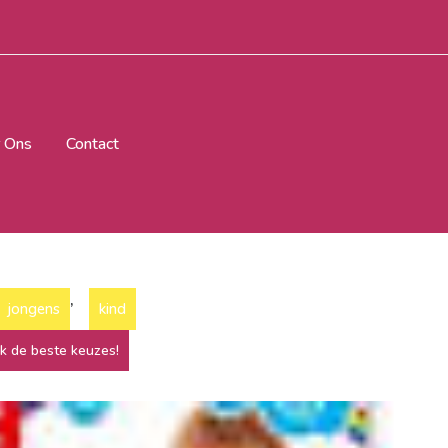
 Ons
Contact
,
jongens
kind
ek de beste keuzes!