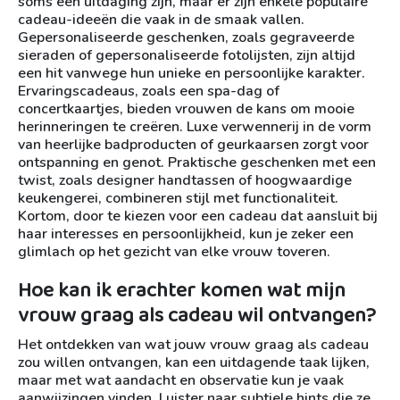
soms een uitdaging zijn, maar er zijn enkele populaire
cadeau-ideeën die vaak in de smaak vallen.
Gepersonaliseerde geschenken, zoals gegraveerde
sieraden of gepersonaliseerde fotolijsten, zijn altijd
een hit vanwege hun unieke en persoonlijke karakter.
Ervaringscadeaus, zoals een spa-dag of
concertkaartjes, bieden vrouwen de kans om mooie
herinneringen te creëren. Luxe verwennerij in de vorm
van heerlijke badproducten of geurkaarsen zorgt voor
ontspanning en genot. Praktische geschenken met een
twist, zoals designer handtassen of hoogwaardige
keukengerei, combineren stijl met functionaliteit.
Kortom, door te kiezen voor een cadeau dat aansluit bij
haar interesses en persoonlijkheid, kun je zeker een
glimlach op het gezicht van elke vrouw toveren.
Hoe kan ik erachter komen wat mijn
vrouw graag als cadeau wil ontvangen?
Het ontdekken van wat jouw vrouw graag als cadeau
zou willen ontvangen, kan een uitdagende taak lijken,
maar met wat aandacht en observatie kun je vaak
aanwijzingen vinden. Luister naar subtiele hints die ze