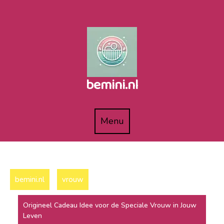
Naar
de
inhoud
gaan
bemini.nl
Menu
Menu
bemini.nl
vrouw
Origineel Cadeau Idee voor de Speciale Vrouw in Jouw
Leven