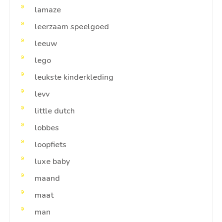
lamaze
leerzaam speelgoed
leeuw
lego
leukste kinderkleding
levv
little dutch
lobbes
loopfiets
luxe baby
maand
maat
man