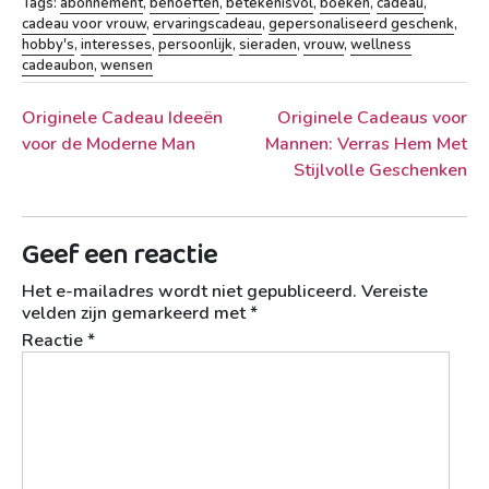
Tags:
abonnement
,
behoeften
,
betekenisvol
,
boeken
,
cadeau
,
cadeau voor vrouw
,
ervaringscadeau
,
gepersonaliseerd geschenk
,
hobby's
,
interesses
,
persoonlijk
,
sieraden
,
vrouw
,
wellness
cadeaubon
,
wensen
Berichtnavigatie
Originele Cadeau Ideeën
Originele Cadeaus voor
voor de Moderne Man
Mannen: Verras Hem Met
Stijlvolle Geschenken
Geef een reactie
Het e-mailadres wordt niet gepubliceerd.
Vereiste
velden zijn gemarkeerd met
*
Reactie
*