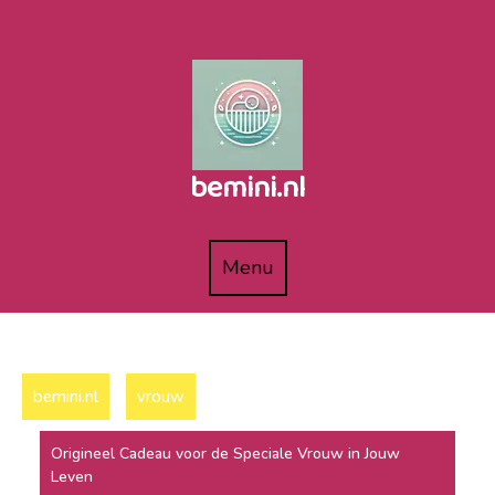
Naar
de
inhoud
gaan
bemini.nl
Menu
Menu
bemini.nl
vrouw
Origineel Cadeau voor de Speciale Vrouw in Jouw
Leven