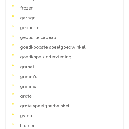
frozen
garage
geboorte
geboorte cadeau
goedkoopste speelgoedwinkel
goedkope kinderkleding
grapat
grimm's
grimms
grote
grote speelgoedwinkel
gymp
h en m