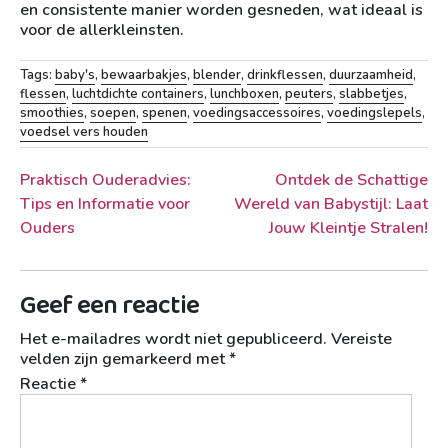
en consistente manier worden gesneden, wat ideaal is
voor de allerkleinsten.
Tags:
baby's
,
bewaarbakjes
,
blender
,
drinkflessen
,
duurzaamheid
,
flessen
,
luchtdichte containers
,
lunchboxen
,
peuters
,
slabbetjes
,
smoothies
,
soepen
,
spenen
,
voedingsaccessoires
,
voedingslepels
,
voedsel vers houden
Berichtnavigatie
Praktisch Ouderadvies:
Ontdek de Schattige
Tips en Informatie voor
Wereld van Babystijl: Laat
Ouders
Jouw Kleintje Stralen!
Geef een reactie
Het e-mailadres wordt niet gepubliceerd.
Vereiste
velden zijn gemarkeerd met
*
Reactie
*