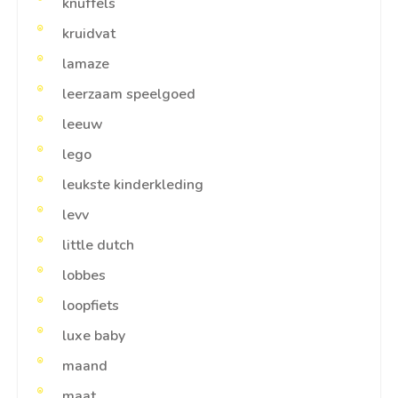
knuffels
kruidvat
lamaze
leerzaam speelgoed
leeuw
lego
leukste kinderkleding
levv
little dutch
lobbes
loopfiets
luxe baby
maand
maat