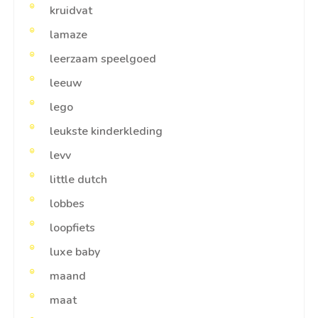
kruidvat
lamaze
leerzaam speelgoed
leeuw
lego
leukste kinderkleding
levv
little dutch
lobbes
loopfiets
luxe baby
maand
maat