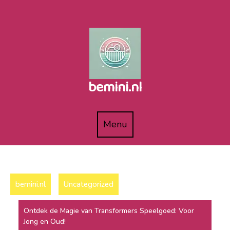
Naar
de
inhoud
gaan
bemini.nl
Menu
Menu
bemini.nl
Uncategorized
Ontdek de Magie van Transformers Speelgoed: Voor
Jong en Oud!