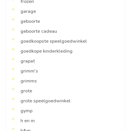
frozen
garage
geboorte
geboorte cadeau
goedkoopste speelgoedwinkel
goedkope kinderkleding
grapat
grimm's
grimms
grote
grote speelgoedwinkel
gymp
h en m
h&m