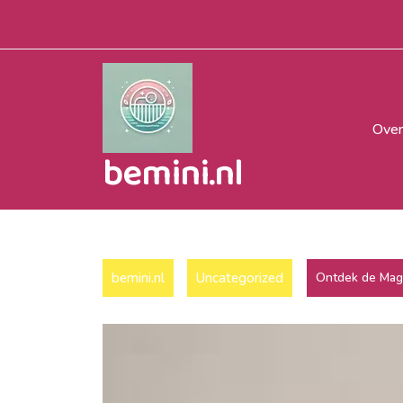
Naar
de
inhoud
gaan
Over
bemini.nl
bemini.nl
Uncategorized
Ontdek de Magi