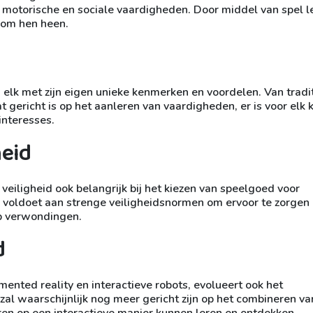
 motorische en sociale vaardigheden. Door middel van spel l
 om hen heen.
, elk met zijn eigen unieke kenmerken en voordelen. Van tradi
gericht is op het aanleren van vaardigheden, er is voor elk 
 interesses.
heid
veiligheid ook belangrijk bij het kiezen van speelgoed voor
d voldoet aan strenge veiligheidsnormen om ervoor te zorgen
op verwondingen.
d
nted reality en interactieve robots, evolueert ook het
l waarschijnlijk nog meer gericht zijn op het combineren va
en op een interactieve manier kunnen leren en ontdekken.