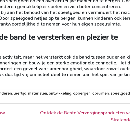
 en speelgoed op een overzichtelijke manier op te bergen. Do
nderen gemakkelijker spelen en zich beter concentreren.
j aan het behoud van het speelgoed en vermindert het risic
oor speelgoed netjes op te bergen, kunnen kinderen ook le
rantwoordelijkheid te nemen voor hun eigen speelruimte.
de band te versterken en plezier te
e activiteit, maar het versterkt ook de band tussen ouder en k
inneringen en bouw je een sterke emotionele connectie. Het 
vordert een gevoel van samenhorigheid, waardoor zowel oude
 dus tijd vrij om actief deel te nemen aan het spel van je ki
inderen
,
leeftijd
,
materialen
,
ontwikkeling
,
opbergen
,
opruimen
,
speelgoed
ouw
Ontdek de Beste Verzorgingsproducten v
Stralend