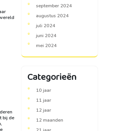
september 2024
aar
augustus 2024
 wereld
juli 2024
juni 2024
mei 2024
Categorieën
10 jaar
11 jaar
12 jaar
nderen
 bij de
12 maanden
,
ie
21 jaar