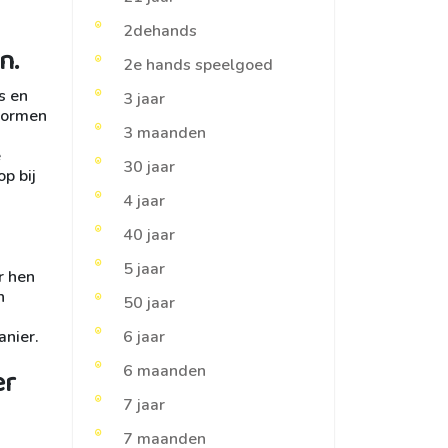
2dehands
n.
2e hands speelgoed
s en
3 jaar
snormen
3 maanden
e
30 jaar
p bij
4 jaar
40 jaar
5 jaar
r hen
n
50 jaar
anier.
6 jaar
6 maanden
er
7 jaar
7 maanden