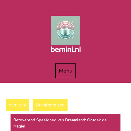
Naar
de
inhoud
gaan
bemini.nl
Menu
Menu
bemini.nl
Uncategorized
Betoverend Speelgoed van Dreamland: Ontdek de
Magie!