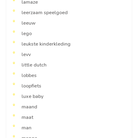
lamaze
leerzaam speelgoed
leeuw
lego
leukste kinderkleding
levv
little dutch
lobbes
loopfiets
luxe baby
maand
maat
man