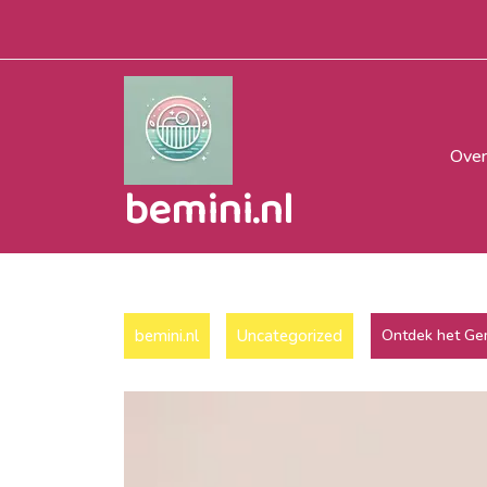
Naar
de
inhoud
gaan
Over
bemini.nl
bemini.nl
Uncategorized
Ontdek het Ge