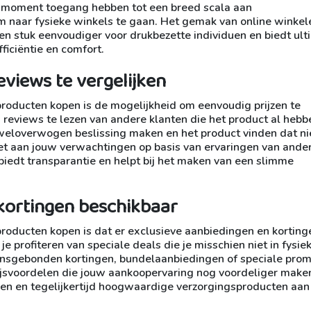
t moment toegang hebben tot een breed scala aan
 naar fysieke winkels te gaan. Het gemak van online winkel
n stuk eenvoudiger voor drukbezette individuen en biedt ult
iciëntie en comfort.
eviews te vergelijken
producten kopen is de mogelijkheid om eenvoudig prijzen te
n reviews te lezen van andere klanten die het product al hebb
 weloverwogen beslissing maken en het product vinden dat ni
oet aan jouw verwachtingen op basis van ervaringen van ande
 biedt transparantie en helpt bij het maken van een slimme
kortingen beschikbaar
roducten kopen is dat er exclusieve aanbiedingen en korting
je profiteren van speciale deals die je misschien niet in fysie
oensgebonden kortingen, bundelaanbiedingen of speciale prom
prijsvoordelen die jouw aankoopervaring nog voordeliger maken
ren en tegelijkertijd hoogwaardige verzorgingsproducten aan