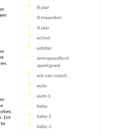
8 jaar
en
iem
8 maanden
9 jaar
action
adidas
en
et
antroposofisch
ren.
speelgoed
ark van noach
auto
auto 1
en
ke
baby
oties,
baby 1
. Dit
 te
baby 2