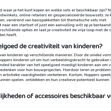
waar je het kunt kopen en welke sets er beschikbaar zijn? 
edwinkels, online retailers en gespecialiseerde bouwsets. Je 
en, variërend van basispakketten tot thematische sets met
 naar een startset of juist een aanvulling wilt op je bestaand
erschillende opties en laat je creativiteit de vrije loop met de 
en heeft.
lgoed de creativiteit van kinderen?
 van kinderen op verschillende manieren. Door de unieke vor
oppers kinderen uit om hun verbeeldingskracht te gebruiken 
nded karakter van het speelgoed moedigt kinderen aan om vr
bedenken voor hun bouwprojecten. Hierdoor leren ze proble
hun artistieke vaardigheden verbeteren. Kortom, Noppers spee
unnen spelen, ontdekken en hun creatieve potentieel kunnen
lijkheden of accessoires beschikbaar 