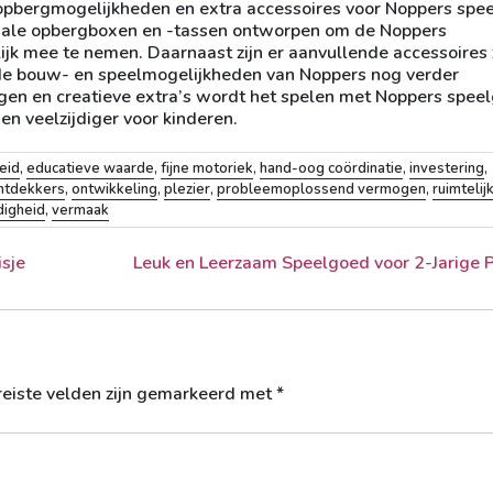
e opbergmogelijkheden en extra accessoires voor Noppers spe
speciale opbergboxen en -tassen ontworpen om de Noppers
jk mee te nemen. Daarnaast zijn er aanvullende accessoires 
 de bouw- en speelmogelijkheden van Noppers nog verder
gen en creatieve extra’s wordt het spelen met Noppers spee
en veelzijdiger voor kinderen.
eid
,
educatieve waarde
,
fijne motoriek
,
hand-oog coördinatie
,
investering
,
ntdekkers
,
ontwikkeling
,
plezier
,
probleemoplossend vermogen
,
ruimtelijk
digheid
,
vermaak
sje
Leuk en Leerzaam Speelgoed voor 2-Jarige 
reiste velden zijn gemarkeerd met
*