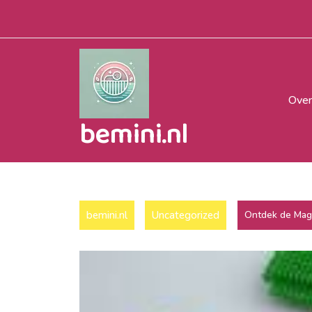
Naar
de
inhoud
gaan
Over
bemini.nl
bemini.nl
Uncategorized
Ontdek de Magi