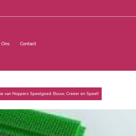
 Ons
Contact
e van Noppers Speelgoed: Bouw, Creëer en Speel!