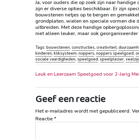
Ja, voor ouders die op zoek zijn naar handig
zijn er diverse opties beschikbaar. Er zijn 
bouwstenen netjes op te bergen en gemakkeli
grondplaten, wielen en speciale vormen die
uitbreiden. Met deze handige opbergoplossin
niet alleen leuker, maar ook georganiseerder 
Tags:
bouwstenen
,
constructies
,
creativiteit
,
duurzaamh
kinderen
,
kliksysteem
,
noppers
,
noppers speelgoed
,
o
sociale vaardigheden
,
speelgoed
,
speelplezier
,
veelzij
Berichtnavigatie
Leuk en Leerzaam Speelgoed voor 2-Jarig Mei
Geef een reactie
Het e-mailadres wordt niet gepubliceerd.
Ve
Reactie
*