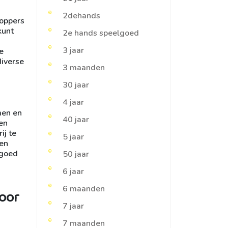
2dehands
Noppers
kunt
2e hands speelgoed
3 jaar
e
diverse
3 maanden
30 jaar
4 jaar
men en
40 jaar
en
ij te
5 jaar
men
lgoed
50 jaar
6 jaar
6 maanden
voor
7 jaar
7 maanden