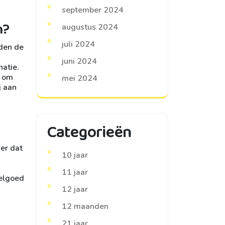
september 2024
n?
augustus 2024
juli 2024
rden de
juni 2024
natie.
n om
mei 2024
j aan
Categorieën
er dat
10 jaar
11 jaar
eelgoed
12 jaar
12 maanden
21 jaar