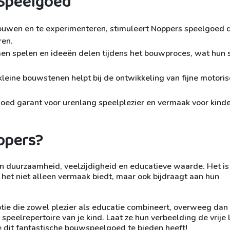
 Speelgoed
bouwen en te experimenteren, stimuleert Noppers speelgoed 
ren.
n spelen en ideeën delen tijdens het bouwproces, wat hun 
leine bouwstenen helpt bij de ontwikkeling van fijne motori
oed garant voor urenlang speelplezier en vermaak voor kind
ppers?
n duurzaamheid, veelzijdigheid en educatieve waarde. Het is
 het niet alleen vermaak biedt, maar ook bijdraagt aan hun
tie die zowel plezier als educatie combineert, overweeg dan
peelrepertoire van je kind. Laat ze hun verbeelding de vrije 
e dit fantastische bouwspeelgoed te bieden heeft!