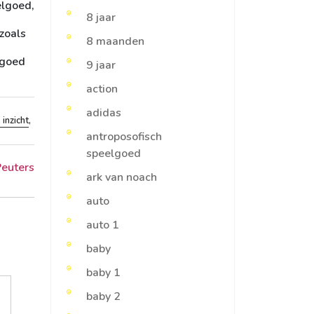
elgoed,
8 jaar
zoals
8 maanden
lgoed
9 jaar
action
adidas
 inzicht
,
antroposofisch
speelgoed
Peuters
ark van noach
auto
auto 1
baby
baby 1
baby 2