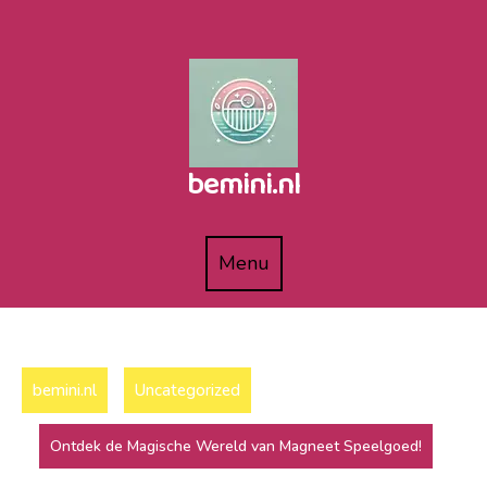
Naar
de
inhoud
gaan
bemini.nl
Menu
Menu
bemini.nl
Uncategorized
Ontdek de Magische Wereld van Magneet Speelgoed!