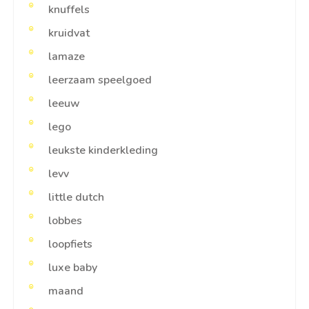
knuffels
kruidvat
lamaze
leerzaam speelgoed
leeuw
lego
leukste kinderkleding
levv
little dutch
lobbes
loopfiets
luxe baby
maand