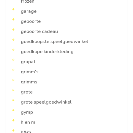
frozen
garage
geboorte
geboorte cadeau
goedkoopste speelgoedwinkel
goedkope kinderkleding
grapat
grimm's
grimms
grote
grote speelgoedwinkel
gymp
h en m
h&m