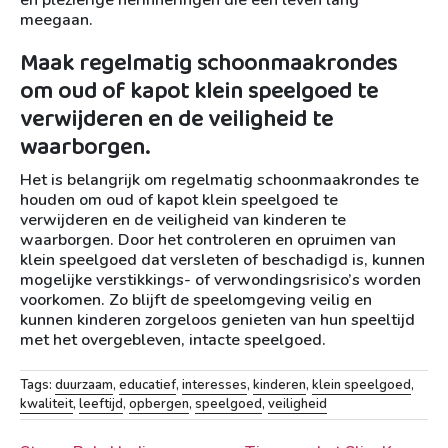
en plezierige herinneringen die een leven lang
meegaan.
Maak regelmatig schoonmaakrondes
om oud of kapot klein speelgoed te
verwijderen en de veiligheid te
waarborgen.
Het is belangrijk om regelmatig schoonmaakrondes te
houden om oud of kapot klein speelgoed te
verwijderen en de veiligheid van kinderen te
waarborgen. Door het controleren en opruimen van
klein speelgoed dat versleten of beschadigd is, kunnen
mogelijke verstikkings- of verwondingsrisico’s worden
voorkomen. Zo blijft de speelomgeving veilig en
kunnen kinderen zorgeloos genieten van hun speeltijd
met het overgebleven, intacte speelgoed.
Tags:
duurzaam
,
educatief
,
interesses
,
kinderen
,
klein speelgoed
,
kwaliteit
,
leeftijd
,
opbergen
,
speelgoed
,
veiligheid