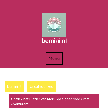
Naar
de
inhoud
gaan
bemini.nl
Menu
Menu
bemini.nl
Uncategorized
Ontdek het Plezier van Klein Speelgoed voor Grote
Avonturen!