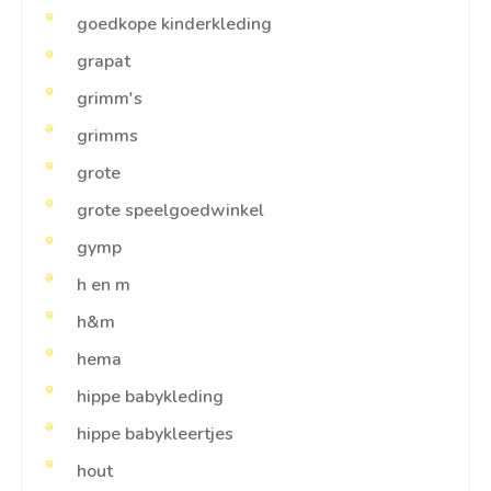
goedkope kinderkleding
grapat
grimm's
grimms
grote
grote speelgoedwinkel
gymp
h en m
h&m
hema
hippe babykleding
hippe babykleertjes
hout