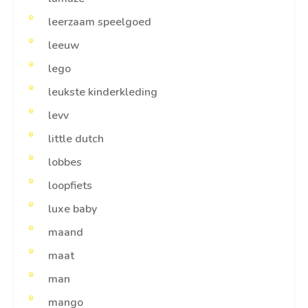
leerzaam speelgoed
leeuw
lego
leukste kinderkleding
levv
little dutch
lobbes
loopfiets
luxe baby
maand
maat
man
mango