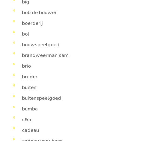
big
bob de bouwer
boerderij
bol
bouwspeelgoed
brandweerman sam
brio
bruder
buiten
buitenspeelgoed
bumba
c&a
cadeau