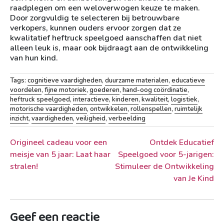
raadplegen om een weloverwogen keuze te maken.
Door zorgvuldig te selecteren bij betrouwbare
verkopers, kunnen ouders ervoor zorgen dat ze
kwalitatief heftruck speelgoed aanschaffen dat niet
alleen leuk is, maar ook bijdraagt aan de ontwikkeling
van hun kind.
Tags:
cognitieve vaardigheden
,
duurzame materialen
,
educatieve
voordelen
,
fijne motoriek
,
goederen
,
hand-oog coördinatie
,
heftruck speelgoed
,
interactieve
,
kinderen
,
kwaliteit
,
logistiek
,
motorische vaardigheden
,
ontwikkelen
,
rollenspellen
,
ruimtelijk
inzicht
,
vaardigheden
,
veiligheid
,
verbeelding
Berichtnavigatie
Origineel cadeau voor een
Ontdek Educatief
meisje van 5 jaar: Laat haar
Speelgoed voor 5-jarigen:
stralen!
Stimuleer de Ontwikkeling
van Je Kind
Geef een reactie