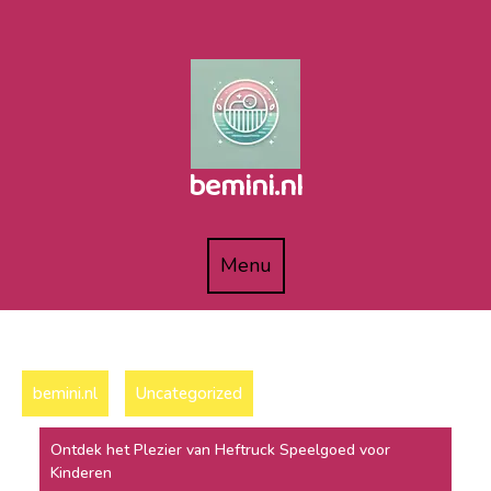
Naar
de
inhoud
gaan
bemini.nl
Menu
Menu
bemini.nl
Uncategorized
Ontdek het Plezier van Heftruck Speelgoed voor
Kinderen