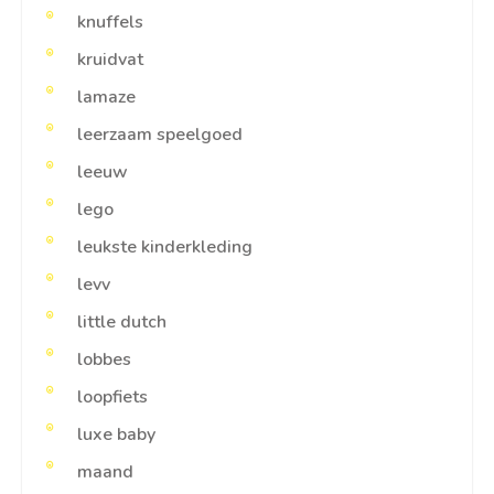
knuffels
kruidvat
lamaze
leerzaam speelgoed
leeuw
lego
leukste kinderkleding
levv
little dutch
lobbes
loopfiets
luxe baby
maand