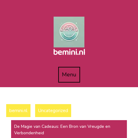
Naar
de
inhoud
gaan
bemini.nl
Menu
Menu
bemini.nl
Uncategorized
De Magie van Cadeaus: Een Bron van Vreugde en
Verbondenheid