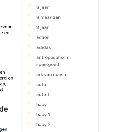
8 jaar
8 maanden
ervoor
9 jaar
ge en
action
adidas
antroposofisch
speelgoed
een
ark van noach
erd en
es,
auto
ed
auto 1
baby
de
baby 1
baby 2
gen.