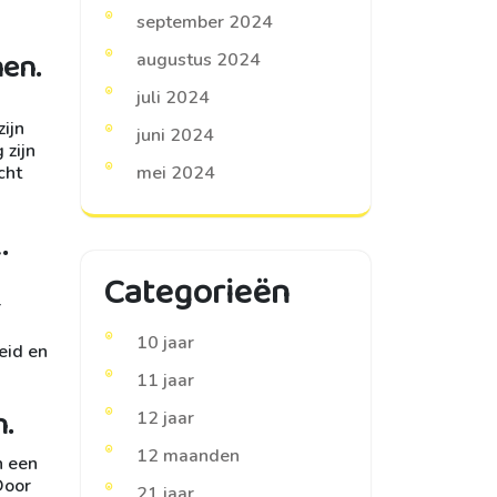
september 2024
en.
augustus 2024
juli 2024
ijn
juni 2024
 zijn
cht
mei 2024
.
Categorieën
r
10 jaar
eid en
11 jaar
.
12 jaar
12 maanden
n een
Door
21 jaar