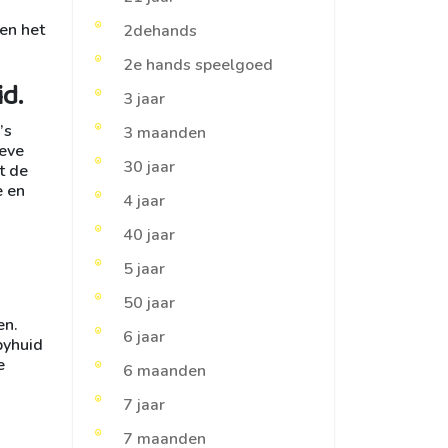
 en het
2dehands
2e hands speelgoed
d.
3 jaar
’s
3 maanden
ieve
30 jaar
t de
e en
4 jaar
40 jaar
5 jaar
50 jaar
en.
6 jaar
byhuid
e
6 maanden
7 jaar
7 maanden