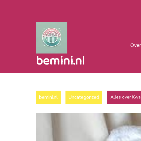
Naar
de
inhoud
gaan
Over
bemini.nl
bemini.nl
Uncategorized
Alles over Kwal