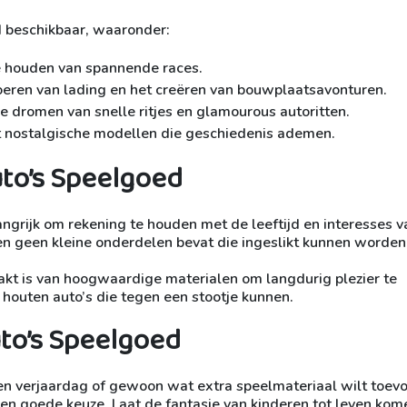
ed beschikbaar, waaronder:
e houden van spannende races.
oeren van lading en het creëren van bouwplaatsavonturen.
e dromen van snelle ritjes en glamourous autoritten.
t nostalgische modellen die geschiedenis ademen.
Auto’s Speelgoed
langrijk om rekening te houden met de leeftijd en interesses v
 en geen kleine onderdelen bevat die ingeslikt kunnen worden
kt is van hoogwaardige materialen om langdurig plezier te
f houten auto’s die tegen een stootje kunnen.
to’s Speelgoed
een verjaardag of gewoon wat extra speelmateriaal wilt toev
 een goede keuze. Laat de fantasie van kinderen tot leven kom