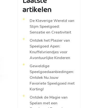
Laatste
artikelen
De Kleverige Wereld van
Slijm Speelgoed:
Sensatie en Creativiteit
Ontdek het Plezier van
Speelgoed Apen:
Knuffelvriendjes voor
Avontuurlijke Kinderen
Geweldige
Speelgoedaanbiedingen:
Ontdek Nu Jouw
Favoriete Speelgoed met
Korting!
Ontdek de Magie van
Spelen met een