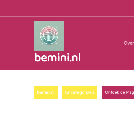
Naar
de
inhoud
gaan
Over
bemini.nl
bemini.nl
Uncategorized
Ontdek de Magi