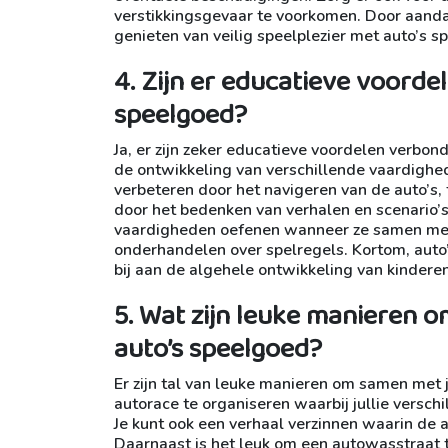
verstikkingsgevaar te voorkomen. Door aanda
genieten van veilig speelplezier met auto’s s
4. Zijn er educatieve voord
speelgoed?
Ja, er zijn zeker educatieve voordelen verbo
de ontwikkeling van verschillende vaardighede
verbeteren door het navigeren van de auto’s, 
door het bedenken van verhalen en scenario’s
vaardigheden oefenen wanneer ze samen met 
onderhandelen over spelregels. Kortom, auto’
bij aan de algehele ontwikkeling van kindere
5. Wat zijn leuke manieren 
auto’s speelgoed?
Er zijn tal van leuke manieren om samen met j
autorace te organiseren waarbij jullie versch
Je kunt ook een verhaal verzinnen waarin de
Daarnaast is het leuk om een ​​autowasstraat