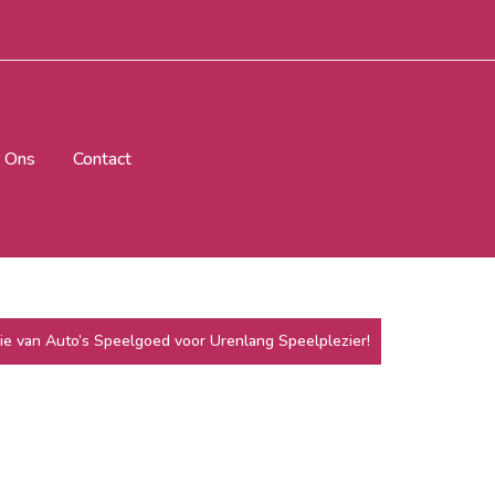
 Ons
Contact
e van Auto’s Speelgoed voor Urenlang Speelplezier!