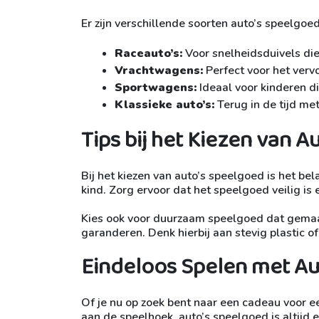
Er zijn verschillende soorten auto’s speelgo
Raceauto’s:
Voor snelheidsduivels di
Vrachtwagens:
Perfect voor het verv
Sportwagens:
Ideaal voor kinderen di
Klassieke auto’s:
Terug in de tijd me
Tips bij het Kiezen van 
Bij het kiezen van auto’s speelgoed is het be
kind. Zorg ervoor dat het speelgoed veilig is
Kies ook voor duurzaam speelgoed dat gemaa
garanderen. Denk hierbij aan stevig plastic o
Eindeloos Spelen met Au
Of je nu op zoek bent naar een cadeau voor 
aan de speelhoek, auto’s speelgoed is altijd