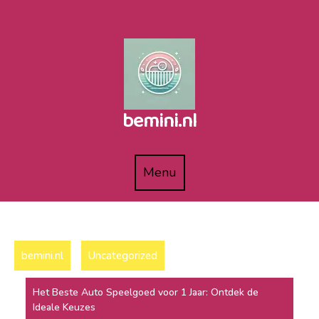
Naar
de
inhoud
gaan
bemini.nl
Menu
Menu
bemini.nl
Uncategorized
Het Beste Auto Speelgoed voor 1 Jaar: Ontdek de
Ideale Keuzes