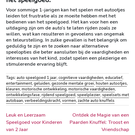
het speelgoed.
Voor sommige 1-jarigen kan het spelen met autootjes
leiden tot frustratie als ze moeite hebben met het
bedienen van het speelgoed. Het kan voor hen een
uitdaging zijn om de auto’s te laten rijden zoals ze
willen, wat kan resulteren in gevoelens van ongemak
en teleurstelling. In zulke gevallen is het belangrijk om
geduldig te zijn en te zoeken naar alternatieve
speelopties die beter aansluiten bij de vaardigheden en
interesses van het kind, zodat spelen een plezierige en
stimulerende ervaring blijft.
Tags:
auto speelgoed 1 jaar
,
cognitieve vaardigheden
,
educatief
,
entertainment
,
geluiden
,
gezonde mentale groei
,
houten autootjes
,
kleuren
,
motorische ontwikkeling
,
motorische vaardigheden
,
ontwikkelingsfase
,
rijdend speelgoed
,
speelplezier
,
speelsets met
autobaan
,
verbeeldingskracht
,
vormen
,
zachte auto knuffels
Berichtnavigatie
Leuk en Leerzaam
Ontdek de Magie van een
Speelgoed voor Kinderen
Paarden Knuffel: Troost en
van 2 Jaar
Vriendschap