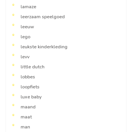
lamaze
leerzaam speelgoed
leeuw
lego
leukste kinderkleding
levv
little dutch
lobbes
loopfiets
luxe baby
maand
maat
man