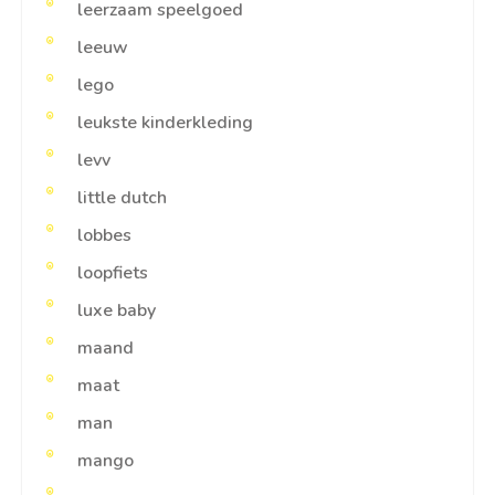
leerzaam speelgoed
leeuw
lego
leukste kinderkleding
levv
little dutch
lobbes
loopfiets
luxe baby
maand
maat
man
mango