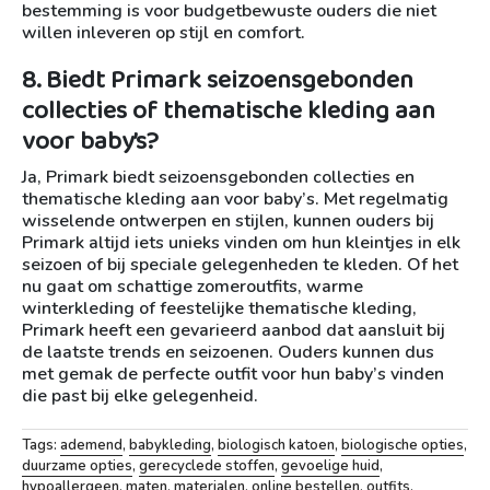
bestemming is voor budgetbewuste ouders die niet
willen inleveren op stijl en comfort.
8. Biedt Primark seizoensgebonden
collecties of thematische kleding aan
voor baby’s?
Ja, Primark biedt seizoensgebonden collecties en
thematische kleding aan voor baby’s. Met regelmatig
wisselende ontwerpen en stijlen, kunnen ouders bij
Primark altijd iets unieks vinden om hun kleintjes in elk
seizoen of bij speciale gelegenheden te kleden. Of het
nu gaat om schattige zomeroutfits, warme
winterkleding of feestelijke thematische kleding,
Primark heeft een gevarieerd aanbod dat aansluit bij
de laatste trends en seizoenen. Ouders kunnen dus
met gemak de perfecte outfit voor hun baby’s vinden
die past bij elke gelegenheid.
Tags:
ademend
,
babykleding
,
biologisch katoen
,
biologische opties
,
duurzame opties
,
gerecyclede stoffen
,
gevoelige huid
,
hypoallergeen
,
maten
,
materialen
,
online bestellen
,
outfits
,