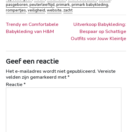
pasgeboren
,
peuterleeftijd
,
primark
,
primark babykleding
,
rompertjes
,
veiligheid
,
website
,
zacht
Berichtnavigatie
Trendy en Comfortabele
Uitverkoop Babykleding:
Babykleding van H&M
Bespaar op Schattige
Outfits voor Jouw Kleintje
Geef een reactie
Het e-mailadres wordt niet gepubliceerd.
Vereiste
velden zijn gemarkeerd met
*
Reactie
*