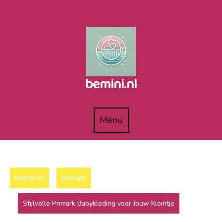
Naar
de
inhoud
gaan
bemini.nl
Menu
Menu
bemini.nl
primark
Stijlvolle Primark Babykleding voor Jouw Kleintje