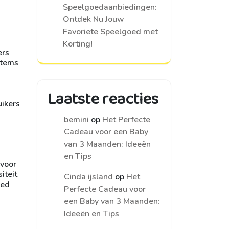
Speelgoedaanbiedingen:
Ontdek Nu Jouw
Favoriete Speelgoed met
Korting!
ers
items
Laatste reacties
ikers
bemini
op
Het Perfecte
Cadeau voor een Baby
van 3 Maanden: Ideeën
en Tips
 voor
iteit
Cinda ijsland
op
Het
oed
Perfecte Cadeau voor
een Baby van 3 Maanden:
Ideeën en Tips