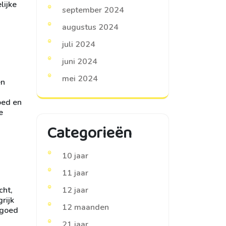
lijke
september 2024
augustus 2024
juli 2024
juni 2024
mei 2024
en
oed en
e
Categorieën
10 jaar
11 jaar
cht,
12 jaar
rijk
12 maanden
lgoed
21 jaar