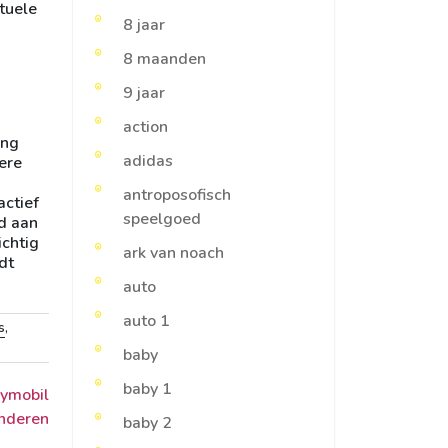
tuele
8 jaar
8 maanden
9 jaar
action
ang
adidas
ere
antroposofisch
actief
speelgoed
d aan
ichtig
ark van noach
dt
auto
auto 1
s
,
baby
baby 1
ymobil
inderen
baby 2