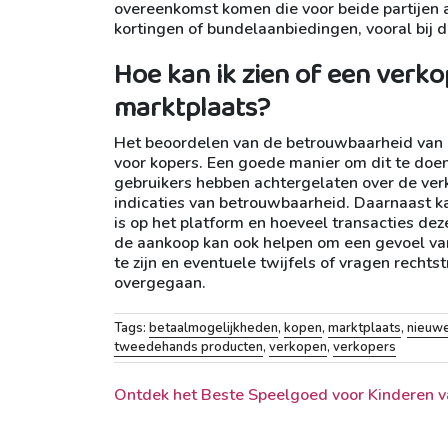
overeenkomst komen die voor beide partijen a
kortingen of bundelaanbiedingen, vooral bij 
Hoe kan ik zien of een verk
marktplaats?
Het beoordelen van de betrouwbaarheid van 
voor kopers. Een goede manier om dit te doen
gebruikers hebben achtergelaten over de verk
indicaties van betrouwbaarheid. Daarnaast kan
is op het platform en hoeveel transacties d
de aankoop kan ook helpen om een gevoel van
te zijn en eventuele twijfels of vragen rech
overgegaan.
Tags:
betaalmogelijkheden
,
kopen
,
marktplaats
,
nieuwe
tweedehands producten
,
verkopen
,
verkopers
Berichtnavigatie
Ontdek het Beste Speelgoed voor Kinderen v