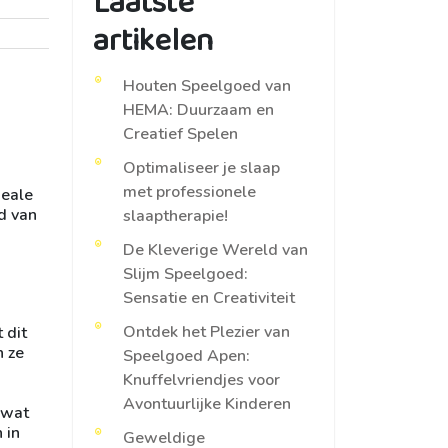
Laatste
artikelen
Houten Speelgoed van
HEMA: Duurzaam en
Creatief Spelen
Optimaliseer je slaap
met professionele
deale
d van
slaaptherapie!
De Kleverige Wereld van
Slijm Speelgoed:
Sensatie en Creativiteit
Ontdek het Plezier van
 dit
n ze
Speelgoed Apen:
Knuffelvriendjes voor
Avontuurlijke Kinderen
 wat
 in
Geweldige