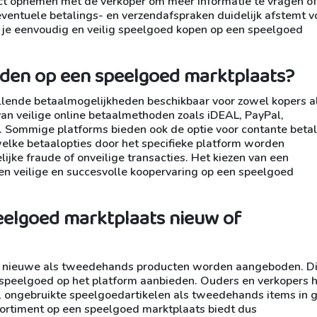
act opnemen met de verkoper om meer informatie te vragen o
 eventuele betalings- en verzendafspraken duidelijk afstemt 
n je eenvoudig en veilig speelgoed kopen op een speelgoed
eden op een speelgoed marktplaats?
illende betaalmogelijkheden beschikbaar voor zowel kopers a
an veilige online betaalmethoden zoals iDEAL, PayPal,
. Sommige platforms bieden ook de optie voor contante betali
 welke betaalopties door het specifieke platform worden
lijke fraude of onveilige transacties. Het kiezen van een
n veilige en succesvolle koopervaring op een speelgoed
eelgoed marktplaats nieuw of
 nieuwe als tweedehands producten worden aangeboden. Di
un speelgoed op het platform aanbieden. Ouders en verkopers
 ongebruikte speelgoedartikelen als tweedehands items in 
sortiment op een speelgoed marktplaats biedt dus