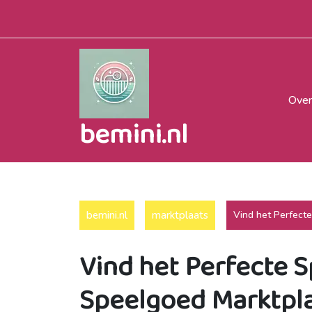
Naar
de
inhoud
gaan
Over
bemini.nl
bemini.nl
marktplaats
Vind het Perfect
Vind het Perfecte 
Speelgoed Marktpl