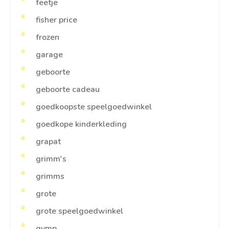
feetje
fisher price
frozen
garage
geboorte
geboorte cadeau
goedkoopste speelgoedwinkel
goedkope kinderkleding
grapat
grimm's
grimms
grote
grote speelgoedwinkel
gymp