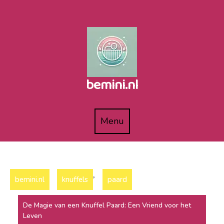
Naar
de
inhoud
gaan
bemini.nl
Menu
Menu
,
bemini.nl
knuffels
paard
De Magie van een Knuffel Paard: Een Vriend voor het
Leven