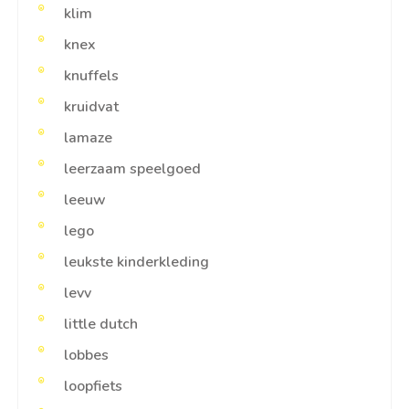
klim
knex
knuffels
kruidvat
lamaze
leerzaam speelgoed
leeuw
lego
leukste kinderkleding
levv
little dutch
lobbes
loopfiets