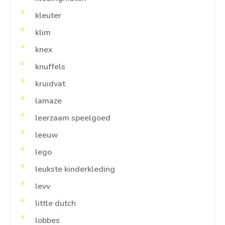
kleuter
klim
knex
knuffels
kruidvat
lamaze
leerzaam speelgoed
leeuw
lego
leukste kinderkleding
levv
little dutch
lobbes