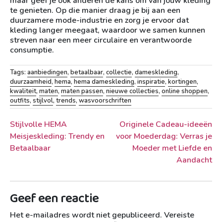
maar geef je ook anderen de kans om van jouw kleding
te genieten. Op die manier draag je bij aan een
duurzamere mode-industrie en zorg je ervoor dat
kleding langer meegaat, waardoor we samen kunnen
streven naar een meer circulaire en verantwoorde
consumptie.
Tags:
aanbiedingen
,
betaalbaar
,
collectie
,
dameskleding
,
duurzaamheid
,
hema
,
hema dameskleding
,
inspiratie
,
kortingen
,
kwaliteit
,
maten
,
maten passen
,
nieuwe collecties
,
online shoppen
,
outfits
,
stijlvol
,
trends
,
wasvoorschriften
Berichtnavigatie
Stijlvolle HEMA
Originele Cadeau-ideeën
Meisjeskleding: Trendy en
voor Moederdag: Verras je
Betaalbaar
Moeder met Liefde en
Aandacht
Geef een reactie
Het e-mailadres wordt niet gepubliceerd.
Vereiste