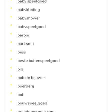
baby speelgoed
babykleding
babyshower
babyspeelgoed
barbie
bart smit
bess
beste buitenspeelgoed
big
bob de bouwer
boerderij
bol
bouwspeelgoed
brandweerman sam