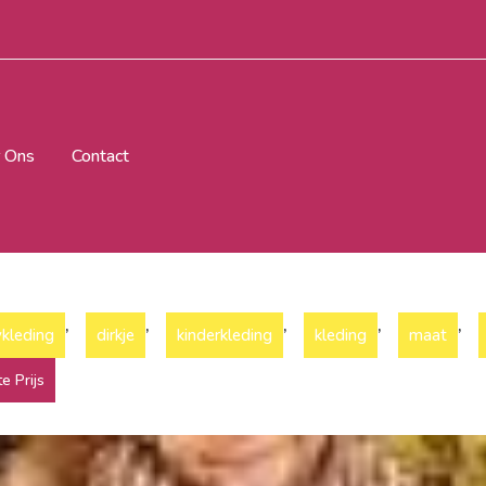
 Ons
Contact
,
,
,
,
,
kleding
dirkje
kinderkleding
kleding
maat
e Prijs