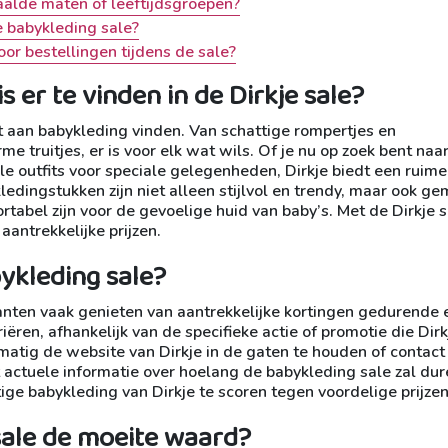
aalde maten of leeftijdsgroepen?
je babykleding sale?
oor bestellingen tijdens de sale?
 er te vinden in de Dirkje sale?
nt aan babykleding vinden. Van schattige rompertjes en
me truitjes, er is voor elk wat wils. Of je nu op zoek bent naa
ale outfits voor speciale gelegenheden, Dirkje biedt een ruime
edingstukken zijn niet alleen stijlvol en trendy, maar ook g
tabel zijn voor de gevoelige huid van baby’s. Met de Dirkje s
aantrekkelijke prijzen.
ykleding sale?
anten vaak genieten van aantrekkelijke kortingen gedurende 
ëren, afhankelijk van de specifieke actie of promotie die Dirk
atig de website van Dirkje in de gaten te houden of contact
actuele informatie over hoelang de babykleding sale zal dur
ige babykleding van Dirkje te scoren tegen voordelige prijzen
 sale de moeite waard?