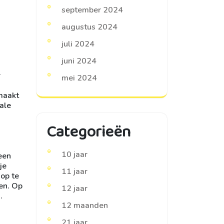
september 2024
augustus 2024
juli 2024
juni 2024
r
mei 2024
emaakt
ale
Categorieën
10 jaar
een
je
11 jaar
 op te
en. Op
12 jaar
.
12 maanden
21 jaar