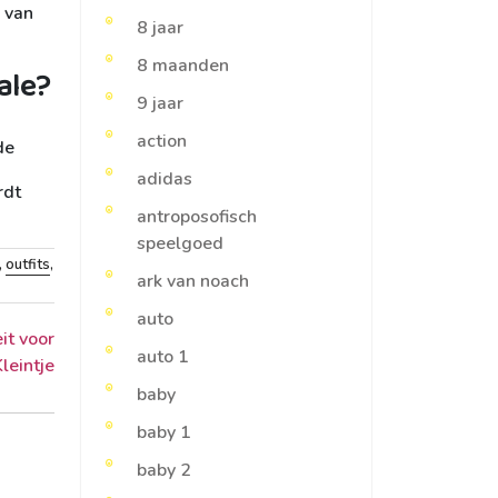
s van
8 jaar
8 maanden
ale?
9 jaar
action
de
adidas
rdt
antroposofisch
speelgoed
,
outfits
,
ark van noach
auto
it voor
auto 1
leintje
baby
baby 1
baby 2