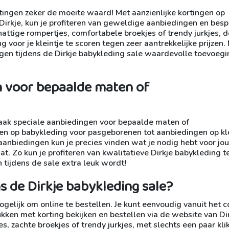
rtingen zeker de moeite waard! Met aanzienlijke kortingen op
irkje, kun je profiteren van geweldige aanbiedingen en bes
hattige rompertjes, comfortabele broekjes of trendy jurkjes, d
 voor je kleintje te scoren tegen zeer aantrekkelijke prijzen.
ngen tijdens de Dirkje babykleding sale waardevolle toevoeg
en voor bepaalde maten of
r vaak speciale aanbiedingen voor bepaalde maten of
ngen op babykleding voor pasgeborenen tot aanbiedingen op k
 aanbiedingen kun je precies vinden wat je nodig hebt voor jo
maat. Zo kun je profiteren van kwalitatieve Dirkje babykleding 
 tijdens de sale extra leuk wordt!
ns de Dirkje babykleding sale?
mogelijk om online te bestellen. Je kunt eenvoudig vanuit het 
kken met korting bekijken en bestellen via de website van Dir
s, zachte broekjes of trendy jurkjes, met slechts een paar kli