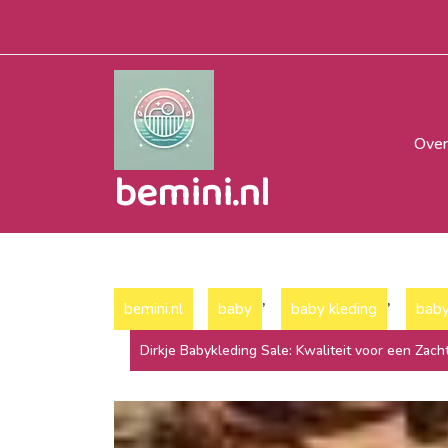
Naar
de
inhoud
gaan
Over
bemini.nl
,
,
bemini.nl
baby
baby kleding
baby
Dirkje Babykleding Sale: Kwaliteit voor een Zacht