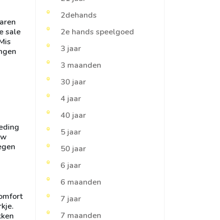
2dehands
paren
e sale
2e hands speelgoed
 Mis
3 jaar
ingen
3 maanden
30 jaar
4 jaar
40 jaar
leding
5 jaar
uw
tegen
50 jaar
6 jaar
6 maanden
comfort
7 jaar
kje.
7 maanden
kken