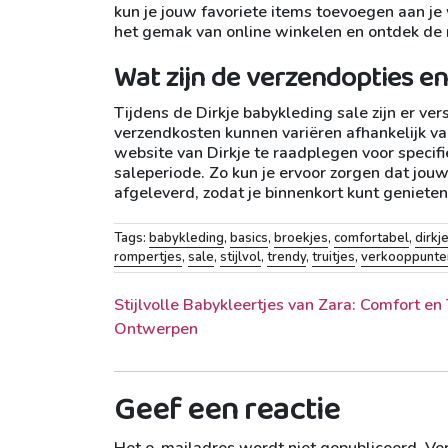
kun je jouw favoriete items toevoegen aan je 
het gemak van online winkelen en ontdek de 
Wat zijn de verzendopties en
Tijdens de Dirkje babykleding sale zijn er ve
verzendkosten kunnen variëren afhankelijk v
website van Dirkje te raadplegen voor specifi
saleperiode. Zo kun je ervoor zorgen dat jouw 
afgeleverd, zodat je binnenkort kunt genieten 
Tags:
babykleding
,
basics
,
broekjes
,
comfortabel
,
dirkj
rompertjes
,
sale
,
stijlvol
,
trendy
,
truitjes
,
verkooppunte
Berichtnavigatie
Stijlvolle Babykleertjes van Zara: Comfort en
Ontwerpen
Geef een reactie