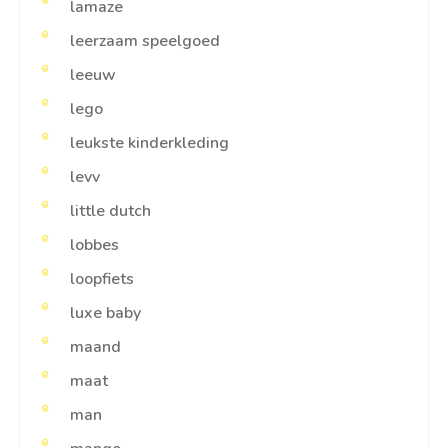
lamaze
leerzaam speelgoed
leeuw
lego
leukste kinderkleding
levv
little dutch
lobbes
loopfiets
luxe baby
maand
maat
man