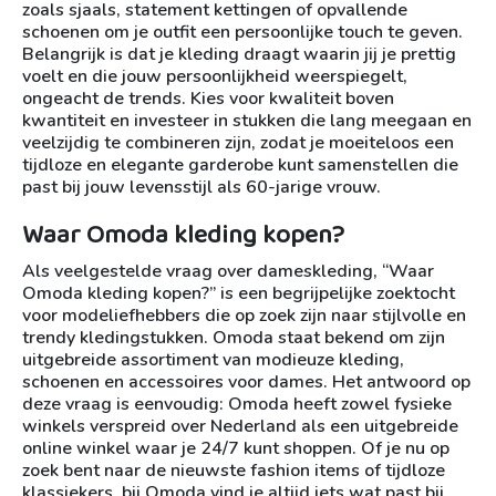
zoals sjaals, statement kettingen of opvallende
schoenen om je outfit een persoonlijke touch te geven.
Belangrijk is dat je kleding draagt waarin jij je prettig
voelt en die jouw persoonlijkheid weerspiegelt,
ongeacht de trends. Kies voor kwaliteit boven
kwantiteit en investeer in stukken die lang meegaan en
veelzijdig te combineren zijn, zodat je moeiteloos een
tijdloze en elegante garderobe kunt samenstellen die
past bij jouw levensstijl als 60-jarige vrouw.
Waar Omoda kleding kopen?
Als veelgestelde vraag over dameskleding, “Waar
Omoda kleding kopen?” is een begrijpelijke zoektocht
voor modeliefhebbers die op zoek zijn naar stijlvolle en
trendy kledingstukken. Omoda staat bekend om zijn
uitgebreide assortiment van modieuze kleding,
schoenen en accessoires voor dames. Het antwoord op
deze vraag is eenvoudig: Omoda heeft zowel fysieke
winkels verspreid over Nederland als een uitgebreide
online winkel waar je 24/7 kunt shoppen. Of je nu op
zoek bent naar de nieuwste fashion items of tijdloze
klassiekers, bij Omoda vind je altijd iets wat past bij