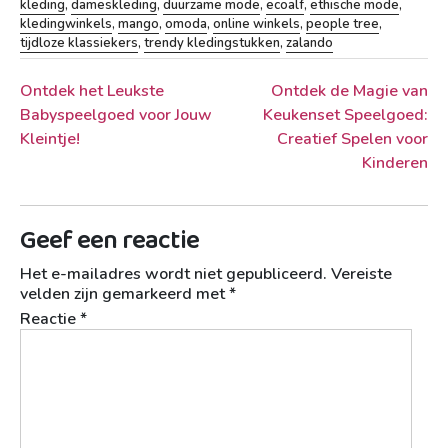
kleding
,
dameskleding
,
duurzame mode
,
ecoalf
,
ethische mode
,
kledingwinkels
,
mango
,
omoda
,
online winkels
,
people tree
,
tijdloze klassiekers
,
trendy kledingstukken
,
zalando
Berichtnavigatie
Ontdek het Leukste
Ontdek de Magie van
Babyspeelgoed voor Jouw
Keukenset Speelgoed:
Kleintje!
Creatief Spelen voor
Kinderen
Geef een reactie
Het e-mailadres wordt niet gepubliceerd.
Vereiste
velden zijn gemarkeerd met
*
Reactie
*