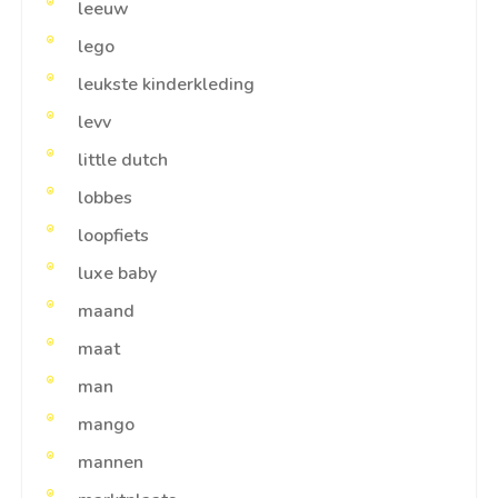
leeuw
lego
leukste kinderkleding
levv
little dutch
lobbes
loopfiets
luxe baby
maand
maat
man
mango
mannen