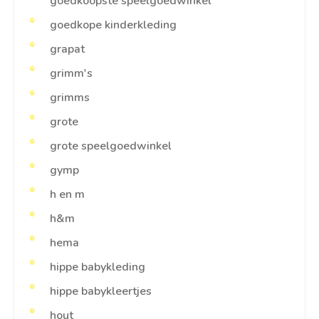
goedkoopste speelgoedwinkel
goedkope kinderkleding
grapat
grimm's
grimms
grote
grote speelgoedwinkel
gymp
h en m
h&m
hema
hippe babykleding
hippe babykleertjes
hout