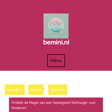
Naar
de
inhoud
gaan
bemini.nl
Menu
Menu
,
bemini.nl
kinder
kinderen
Ontdek de Magie van een Speelgoed Stofzuiger voor
Kinderen!