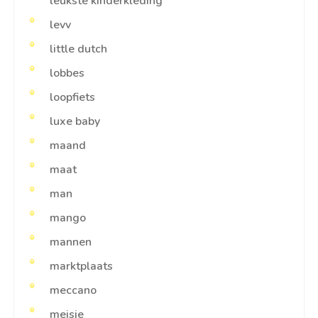
leukste kinderkleding
levv
little dutch
lobbes
loopfiets
luxe baby
maand
maat
man
mango
mannen
marktplaats
meccano
meisje