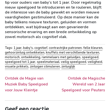
tip voor ouders van baby’s tot 1 jaar. Door regelmatig
nieuw speelgoed te introduceren en te rouleren, blijft
de interesse van de baby gewekt en worden nieuwe
vaardigheden gestimuleerd. Op deze manier kan de
baby telkens nieuwe texturen, geluiden en vormen
ontdekken, wat bijdraagt aan een gevarieerde
sensorische ervaring en een brede ontwikkeling op
zowel motorisch als cognitief vlak.
Tags:
1 jaar
,
baby's
,
cognitief
,
contrastrijke patronen
,
felle kleuren
,
gehoorzintuig ontwikkelen
,
knuffels met verschillende texturen
,
motorisch
,
ontwikkeling
,
rammelaars met geluidjes
,
speelgoed
,
speelgoed tot 1 jaar
,
speelmateriaal
,
veilig speelgoed
,
veiligheid
,
visuele prikkels
,
zintuigen stimuleren
,
zintuiglijk
Berichtnavigatie
Ontdek de Magie van
Ontdek de Magische
Muziek Baby Speelgoed
Wereld van 2 Jaar
voor Jouw Kleintje
Speelgoed voor Peuters
Geef een reactie