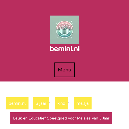
Naar
de
inhoud
gaan
bemini.nl
Menu
Menu
,
,
bemini.nl
3 jaar
kind
meisje
Leuk en Educatief Speelgoed voor Meisjes van 3 Jaar