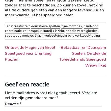
tegen intensief spelen en langdurig plezier biedt
zonder snel te beschadigen. Zo kunnen zowel het kind
als de ouders genieten van een langere levensduur en
meer waarde uit het speelgoed halen.
Tags:
creativiteit
,
educatieve spellen
,
fijne motoriek
,
hand-oog
coördinatie
,
rollenspel
,
ruimtelijk inzicht
,
sociale vaardigheden
,
speelgoed meisjes 3 jaar
,
verbeeldingskracht
,
verkleedkleding
Berichtnavigatie
Ontdek de Magie van Groot
Betaalbaar en Duurzaam
Speelgoed voor Urenlang
Spelen: Ontdek de
Plezier!
Tweedehands Speelgoed
Webwinkel
Geef een reactie
Het e-mailadres wordt niet gepubliceerd.
Vereiste
velden zijn gemarkeerd met
*
Reactie
*