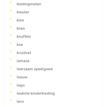
kledingmaten
kleuter
klim
knex
knuffels
koe
kruidvat
lamaze
leerzaam speelgoed
leeuw
lego
leukste kinderkleding
levv