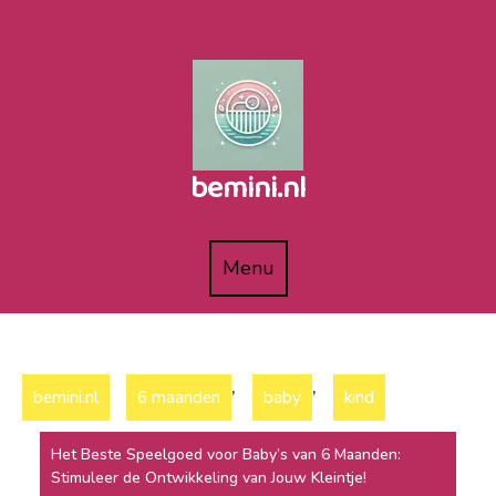
Naar
de
inhoud
gaan
bemini.nl
Menu
Menu
,
,
bemini.nl
6 maanden
baby
kind
Het Beste Speelgoed voor Baby’s van 6 Maanden:
Stimuleer de Ontwikkeling van Jouw Kleintje!