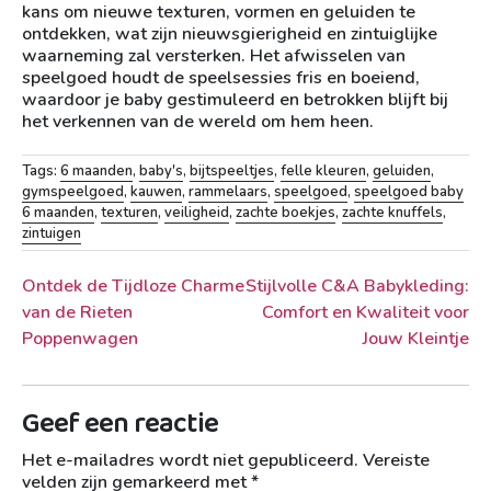
kans om nieuwe texturen, vormen en geluiden te
ontdekken, wat zijn nieuwsgierigheid en zintuiglijke
waarneming zal versterken. Het afwisselen van
speelgoed houdt de speelsessies fris en boeiend,
waardoor je baby gestimuleerd en betrokken blijft bij
het verkennen van de wereld om hem heen.
Tags:
6 maanden
,
baby's
,
bijtspeeltjes
,
felle kleuren
,
geluiden
,
gymspeelgoed
,
kauwen
,
rammelaars
,
speelgoed
,
speelgoed baby
6 maanden
,
texturen
,
veiligheid
,
zachte boekjes
,
zachte knuffels
,
zintuigen
Berichtnavigatie
Ontdek de Tijdloze Charme
Stijlvolle C&A Babykleding:
van de Rieten
Comfort en Kwaliteit voor
Poppenwagen
Jouw Kleintje
Geef een reactie
Het e-mailadres wordt niet gepubliceerd.
Vereiste
velden zijn gemarkeerd met
*