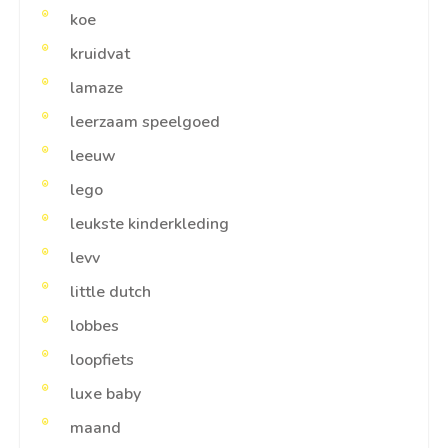
koe
kruidvat
lamaze
leerzaam speelgoed
leeuw
lego
leukste kinderkleding
levv
little dutch
lobbes
loopfiets
luxe baby
maand