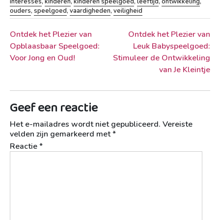
interesses
,
kinderen
,
kinderen speelgoed
,
leeftijd
,
ontwikkeling
,
ouders
,
speelgoed
,
vaardigheden
,
veiligheid
Berichtnavigatie
Ontdek het Plezier van
Ontdek het Plezier van
Opblaasbaar Speelgoed:
Leuk Babyspeelgoed:
Voor Jong en Oud!
Stimuleer de Ontwikkeling
van Je Kleintje
Geef een reactie
Het e-mailadres wordt niet gepubliceerd.
Vereiste
velden zijn gemarkeerd met
*
Reactie
*