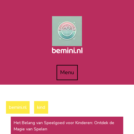
Naar
de
inhoud
gaan
bemini.nl
Menu
Menu
bemini.nl
kind
Het Belang van Speelgoed voor Kinderen: Ontdek de
Magie van Spelen