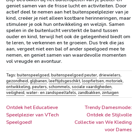
geniet samen van de frisse lucht en activiteiten. Door
actief deel te nemen aan het buitenspeelplezier van je
kind, creëer je niet alleen kostbare herinneringen, maar
stimuleer je ook hun ontwikkeling en welzijn. Samen
spelen in de buitenlucht versterkt de band tussen
ouder en kind, terwijl het ook de gelegenheid biedt om
te leren, te verkennen en te groeien. Dus trek die jas
aan, vergeet niet een bal of ander speelgoed mee te
nemen, en geniet samen van waardevolle momenten
vol vreugde en avontuur.
Tags:
buitenspeelgoed
,
buitenspeelgoed peuter
,
driewielers
,
gezondheid
,
glijbanen
,
leeftijdsgeschikt
,
loopfietsen
,
motoriek
,
ontwikkeling
,
peuters
,
schommels
,
sociale vaardigheden
,
veiligheid
,
water- en zandspeeltafels
,
zandbakken
,
zintuigen
Berichtnavigatie
Ontdek het Educatieve
Trendy Damesmode:
Speelplezier van VTech
Ontdek de Stijlvolle
Speelgoed!
Collectie van We Kleding
voor Dames