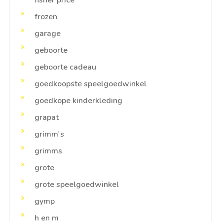
fisher price
frozen
garage
geboorte
geboorte cadeau
goedkoopste speelgoedwinkel
goedkope kinderkleding
grapat
grimm's
grimms
grote
grote speelgoedwinkel
gymp
h en m