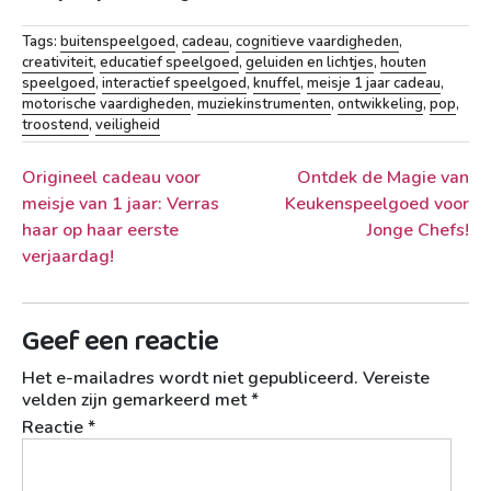
Tags:
buitenspeelgoed
,
cadeau
,
cognitieve vaardigheden
,
creativiteit
,
educatief speelgoed
,
geluiden en lichtjes
,
houten
speelgoed
,
interactief speelgoed
,
knuffel
,
meisje 1 jaar cadeau
,
motorische vaardigheden
,
muziekinstrumenten
,
ontwikkeling
,
pop
,
troostend
,
veiligheid
Berichtnavigatie
Origineel cadeau voor
Ontdek de Magie van
meisje van 1 jaar: Verras
Keukenspeelgoed voor
haar op haar eerste
Jonge Chefs!
verjaardag!
Geef een reactie
Het e-mailadres wordt niet gepubliceerd.
Vereiste
velden zijn gemarkeerd met
*
Reactie
*