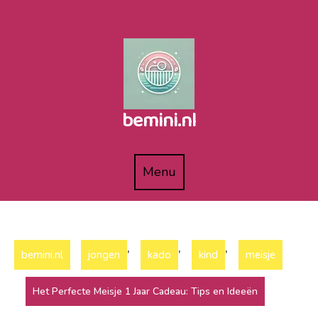
Naar
de
inhoud
gaan
bemini.nl
Menu
Menu
,
,
,
bemini.nl
jongen
kado
kind
meisje
Het Perfecte Meisje 1 Jaar Cadeau: Tips en Ideeën