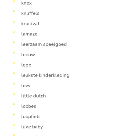
knex
knuffels
kruidvat
lamaze
leerzaam speelgoed
leeuw
lego
leukste kinderkleding
levv
little dutch
lobbes
loopfiets
luxe baby