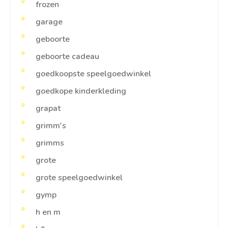
frozen
garage
geboorte
geboorte cadeau
goedkoopste speelgoedwinkel
goedkope kinderkleding
grapat
grimm's
grimms
grote
grote speelgoedwinkel
gymp
h en m