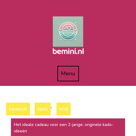
Naar
de
inhoud
gaan
bemini.nl
Menu
Menu
,
bemini.nl
kado
kind
Het ideale cadeau voor een 2-jarige: originele kado-
ideeën