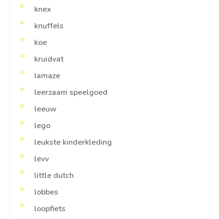
knex
knuffels
koe
kruidvat
lamaze
leerzaam speelgoed
leeuw
lego
leukste kinderkleding
levv
little dutch
lobbes
loopfiets