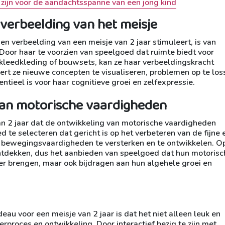
zijn voor de aandachtsspanne van een jong kind
n verbeelding van het meisje
 en verbeelding van een meisje van 2 jaar stimuleert, is van
Door haar te voorzien van speelgoed dat ruimte biedt voor
erkleedkleding of bouwsets, kan ze haar verbeeldingskracht
rt ze nieuwe concepten te visualiseren, problemen op te los
ntieel is voor haar cognitieve groei en zelfexpressie.
van motorische vaardigheden
an 2 jaar dat de ontwikkeling van motorische vaardigheden
d te selecteren dat gericht is op het verbeteren van de fijne 
r bewegingsvaardigheden te versterken en te ontwikkelen. O
 ontdekken, dus het aanbieden van speelgoed dat hun motorisc
ier brengen, maar ook bijdragen aan hun algehele groei en
au voor een meisje van 2 jaar is dat het niet alleen leuk en
erproces en ontwikkeling. Door interactief bezig te zijn met