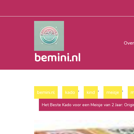
Naar
de
inhoud
gaan
Over
bemini.nl
,
,
,
bemini.nl
kado
kind
meisje
m
Het Beste Kado voor een Meisje van 2 Jaar: Orig