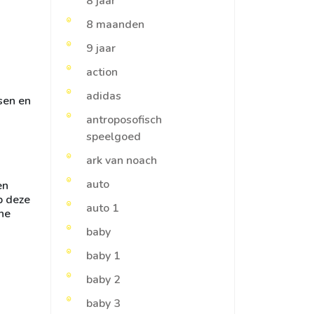
8 jaar
8 maanden
9 jaar
action
adidas
sen en
antroposofisch
speelgoed
ark van noach
auto
en
p deze
auto 1
he
baby
baby 1
baby 2
baby 3