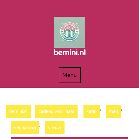
Naar
de
inhoud
gaan
bemini.nl
Menu
Menu
,
,
,
bemini.nl
cadeau voor haar
kado
man
,
verjaardag
vrouw