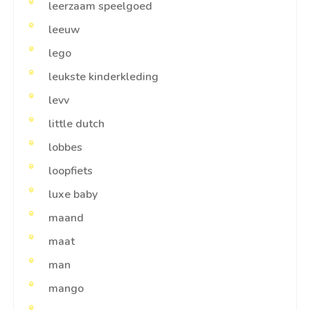
leerzaam speelgoed
leeuw
lego
leukste kinderkleding
levv
little dutch
lobbes
loopfiets
luxe baby
maand
maat
man
mango