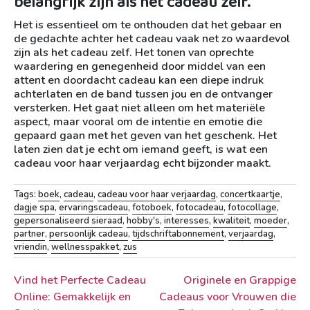
belangrijk zijn als het cadeau zelf.
Het is essentieel om te onthouden dat het gebaar en
de gedachte achter het cadeau vaak net zo waardevol
zijn als het cadeau zelf. Het tonen van oprechte
waardering en genegenheid door middel van een
attent en doordacht cadeau kan een diepe indruk
achterlaten en de band tussen jou en de ontvanger
versterken. Het gaat niet alleen om het materiële
aspect, maar vooral om de intentie en emotie die
gepaard gaan met het geven van het geschenk. Het
laten zien dat je echt om iemand geeft, is wat een
cadeau voor haar verjaardag echt bijzonder maakt.
Tags:
boek
,
cadeau
,
cadeau voor haar verjaardag
,
concertkaartje
,
dagje spa
,
ervaringscadeau
,
fotoboek
,
fotocadeau
,
fotocollage
,
gepersonaliseerd sieraad
,
hobby's
,
interesses
,
kwaliteit
,
moeder
,
partner
,
persoonlijk cadeau
,
tijdschriftabonnement
,
verjaardag
,
vriendin
,
wellnesspakket
,
zus
Berichtnavigatie
Vind het Perfecte Cadeau
Originele en Grappige
Online: Gemakkelijk en
Cadeaus voor Vrouwen die