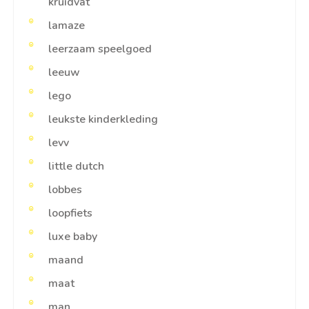
kruidvat
lamaze
leerzaam speelgoed
leeuw
lego
leukste kinderkleding
levv
little dutch
lobbes
loopfiets
luxe baby
maand
maat
man