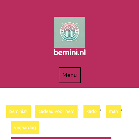
Naar
de
inhoud
gaan
bemini.nl
Menu
Menu
,
,
,
bemini.nl
cadeau voor hem
kado
man
verjaardag