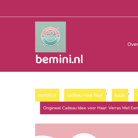
Naar
de
inhoud
gaan
Over
bemini.nl
,
,
bemini.nl
cadeau voor haar
kado
Origineel Cadeau Idee voor Haar: Verras Met Ee