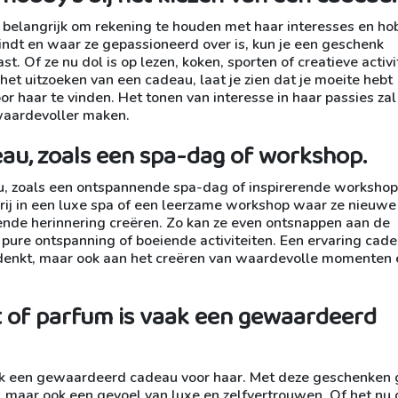
t belangrijk om rekening te houden met haar interesses en ho
ndt en waar ze gepassioneerd over is, kun je een geschenk
st. Of ze nu dol is op lezen, koken, sporten of creatieve activi
het uitzoeken van een cadeau, laat je zien dat je moeite hebt
r haar te vinden. Het tonen van interesse in haar passies zal
aardevoller maken.
au, zoals een spa-dag of workshop.
, zoals een ontspannende spa-dag of inspirerende workshop,
rij in een luxe spa of een leerzame workshop waar ze nieuwe
ende herinnering creëren. Zo kan ze even ontsnappen aan de
 pure ontspanning of boeiende activiteiten. Een ervaring cad
le denkt, maar ook aan het creëren van waardevolle momenten 
t of parfum is vaak een gewaardeerd
ak een gewaardeerd cadeau voor haar. Met deze geschenken 
 maar ook een gevoel van luxe en zelfvertrouwen. Of het nu 