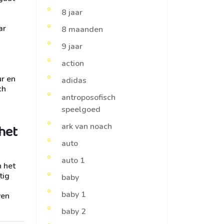
8 jaar
ar
8 maanden
9 jaar
action
ur en
adidas
ch
antroposofisch
speelgoed
het
ark van noach
auto
auto 1
n het
tig
baby
baby 1
ven
baby 2