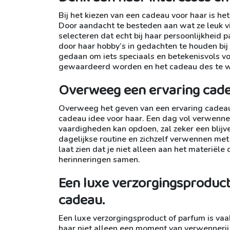
Bij het kiezen van een cadeau voor haar is he
Door aandacht te besteden aan wat ze leuk vi
selecteren dat echt bij haar persoonlijkheid pa
door haar hobby’s in gedachten te houden bij 
gedaan om iets speciaals en betekenisvols voo
gewaardeerd worden en het cadeau des te w
Overweeg een ervaring cade
Overweeg het geven van een ervaring cadeau
cadeau idee voor haar. Een dag vol verwenne
vaardigheden kan opdoen, zal zeker een blijv
dagelijkse routine en zichzelf verwennen met
laat zien dat je niet alleen aan het materië
herinneringen samen.
Een luxe verzorgingsproduc
cadeau.
Een luxe verzorgingsproduct of parfum is va
haar niet alleen een moment van verwennerij,