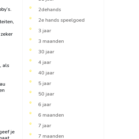
bby’s.
2dehands
2e hands speelgoed
teiten,
3 jaar
 zeker
3 maanden
30 jaar
4 jaar
 als
40 jaar
5 jaar
eau
en
50 jaar
6 jaar
6 maanden
7 jaar
geef je
7 maanden
gaat