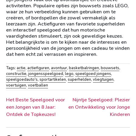
activiteiten. Populaire opties zijn bouwsets zoals LEGO,
waar ze hun verbeelding kunnen gebruiken om te
creëren, of bordspellen die zowel vermakelijk als
leerzaam zijn. Actiefiguren van favoriete superhelden
en interactief speelgoed dat hun motorische
vaardigheden stimuleert, zijn ook geweldige keuzes.
Het belangrijkste is om te kijken naar de interesses en
persoonlijkheid van de jongen om een cadeau te vinden
dat hem echt zal verrassen en inspireren.
Tags:
actie
,
actiefiguren
,
avontuur
,
basketbalringen
,
bouwsets
,
constructie
,
jongensspeelgoed
,
lego
,
speelgoed jongens
,
speelgoedauto's
,
sportartikelen
,
superhelden
,
vliegtuigen
,
voertuigen
,
voetballen
Berichtnavigatie
Het Beste Speelgoed voor
Nijntje Speelgoed: Plezier
een Jongen van 8 Jaar:
en Ontwikkeling voor Jonge
Ontdek de Topkeuzes!
Kinderen