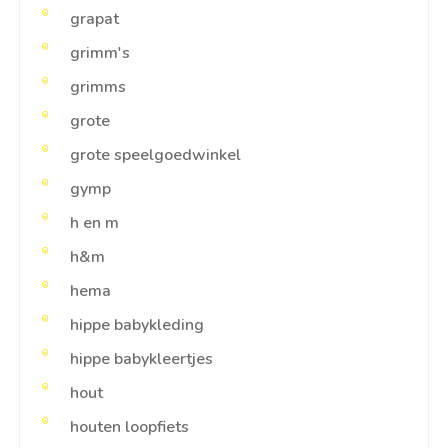
grapat
grimm's
grimms
grote
grote speelgoedwinkel
gymp
h en m
h&m
hema
hippe babykleding
hippe babykleertjes
hout
houten loopfiets