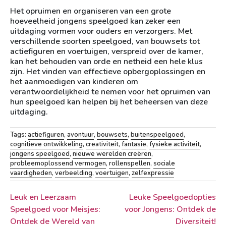
Het opruimen en organiseren van een grote
hoeveelheid jongens speelgoed kan zeker een
uitdaging vormen voor ouders en verzorgers. Met
verschillende soorten speelgoed, van bouwsets tot
actiefiguren en voertuigen, verspreid over de kamer,
kan het behouden van orde en netheid een hele klus
zijn. Het vinden van effectieve opbergoplossingen en
het aanmoedigen van kinderen om
verantwoordelijkheid te nemen voor het opruimen van
hun speelgoed kan helpen bij het beheersen van deze
uitdaging.
Tags:
actiefiguren
,
avontuur
,
bouwsets
,
buitenspeelgoed
,
cognitieve ontwikkeling
,
creativiteit
,
fantasie
,
fysieke activiteit
,
jongens speelgoed
,
nieuwe werelden creëren
,
probleemoplossend vermogen
,
rollenspellen
,
sociale
vaardigheden
,
verbeelding
,
voertuigen
,
zelfexpressie
Berichtnavigatie
Leuk en Leerzaam
Leuke Speelgoedopties
Speelgoed voor Meisjes:
voor Jongens: Ontdek de
Ontdek de Wereld van
Diversiteit!