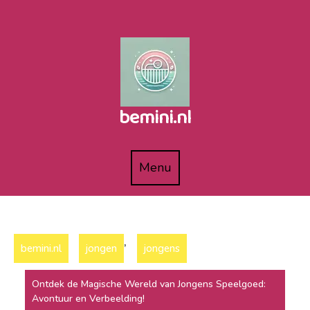
Naar
de
inhoud
gaan
bemini.nl
Menu
Menu
,
bemini.nl
jongen
jongens
Ontdek de Magische Wereld van Jongens Speelgoed:
Avontuur en Verbeelding!