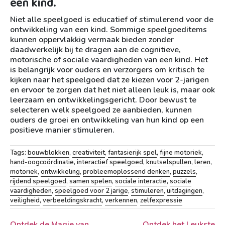
een kind.
Niet alle speelgoed is educatief of stimulerend voor de
ontwikkeling van een kind. Sommige speelgoeditems
kunnen oppervlakkig vermaak bieden zonder
daadwerkelijk bij te dragen aan de cognitieve,
motorische of sociale vaardigheden van een kind. Het
is belangrijk voor ouders en verzorgers om kritisch te
kijken naar het speelgoed dat ze kiezen voor 2-jarigen
en ervoor te zorgen dat het niet alleen leuk is, maar ook
leerzaam en ontwikkelingsgericht. Door bewust te
selecteren welk speelgoed ze aanbieden, kunnen
ouders de groei en ontwikkeling van hun kind op een
positieve manier stimuleren.
Tags:
bouwblokken
,
creativiteit
,
fantasierijk spel
,
fijne motoriek
,
hand-oogcoördinatie
,
interactief speelgoed
,
knutselspullen
,
leren
,
motoriek
,
ontwikkeling
,
probleemoplossend denken
,
puzzels
,
rijdend speelgoed
,
samen spelen
,
sociale interactie
,
sociale
vaardigheden
,
speelgoed voor 2 jarige
,
stimuleren
,
uitdagingen
,
veiligheid
,
verbeeldingskracht
,
verkennen
,
zelfexpressie
Ontdek de Magie van
Ontdek het Leukste