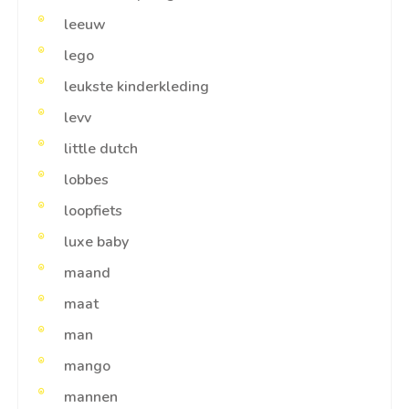
leeuw
lego
leukste kinderkleding
levv
little dutch
lobbes
loopfiets
luxe baby
maand
maat
man
mango
mannen