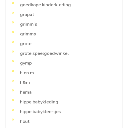
goedkope kinderkleding
grapat
grimm's
grimms
grote
grote speelgoedwinkel
gymp
h en m
h&m
hema
hippe babykleding
hippe babykleertjes
hout