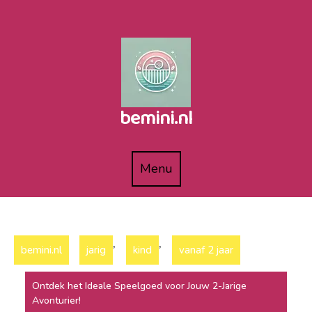
Naar
de
inhoud
gaan
bemini.nl
Menu
Menu
,
,
bemini.nl
jarig
kind
vanaf 2 jaar
Ontdek het Ideale Speelgoed voor Jouw 2-Jarige
Avonturier!