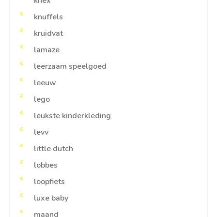
knex
knuffels
kruidvat
lamaze
leerzaam speelgoed
leeuw
lego
leukste kinderkleding
levv
little dutch
lobbes
loopfiets
luxe baby
maand