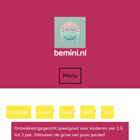
Naar
de
inhoud
gaan
bemini.nl
Menu
Menu
,
,
,
bemini.nl
5 jaar
jarig
kind
tot
Ontwikkelingsgericht speelgoed voor kinderen van 1,5
tot 2 jaar: Stimuleer de groei van jouw peuter!