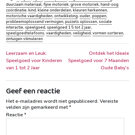
duurzaam materiaal
,
fijne motoriek
,
grove motoriek
,
hand-oog
coördinatie
,
kind
,
kleine onderdelen
,
kleuren herkennen
,
motorische vaardigheden
,
ontwikkeling
,
ouder
,
poppen
,
probleemoplossend vermogen
,
puzzels oplossen
,
sociale
interactie
,
speelgoed
,
speelgoed 1 5 tot 2 jaar
,
speelgoedtelefoons
,
vaardigheden
,
veiligheid
,
vormen sorteren
,
zintuigen stimuleren
Berichtnavigatie
Leerzaam en Leuk:
Ontdek het Ideale
Speelgoed voor Kinderen
Speelgoed voor 7 Maanden
van 1 tot 2 Jaar
Oude Baby’s
Geef een reactie
Het e-mailadres wordt niet gepubliceerd.
Vereiste
velden zijn gemarkeerd met
*
Reactie
*