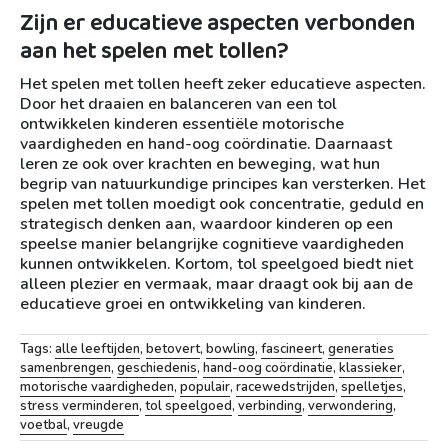
Zijn er educatieve aspecten verbonden
aan het spelen met tollen?
Het spelen met tollen heeft zeker educatieve aspecten.
Door het draaien en balanceren van een tol
ontwikkelen kinderen essentiële motorische
vaardigheden en hand-oog coördinatie. Daarnaast
leren ze ook over krachten en beweging, wat hun
begrip van natuurkundige principes kan versterken. Het
spelen met tollen moedigt ook concentratie, geduld en
strategisch denken aan, waardoor kinderen op een
speelse manier belangrijke cognitieve vaardigheden
kunnen ontwikkelen. Kortom, tol speelgoed biedt niet
alleen plezier en vermaak, maar draagt ook bij aan de
educatieve groei en ontwikkeling van kinderen.
Tags:
alle leeftijden
,
betovert
,
bowling
,
fascineert
,
generaties
samenbrengen
,
geschiedenis
,
hand-oog coördinatie
,
klassieker
,
motorische vaardigheden
,
populair
,
racewedstrijden
,
spelletjes
,
stress verminderen
,
tol speelgoed
,
verbinding
,
verwondering
,
voetbal
,
vreugde