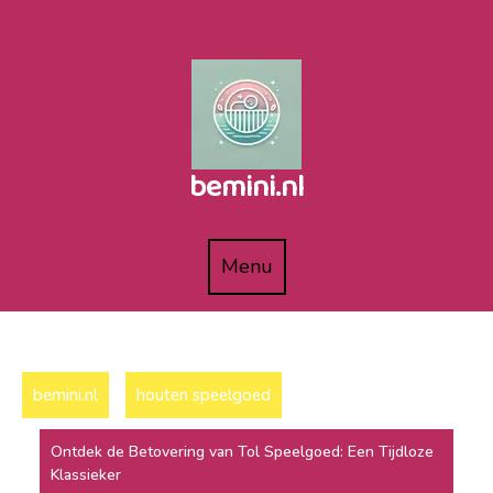
Naar
de
inhoud
gaan
bemini.nl
Menu
Menu
bemini.nl
houten speelgoed
Ontdek de Betovering van Tol Speelgoed: Een Tijdloze
Klassieker