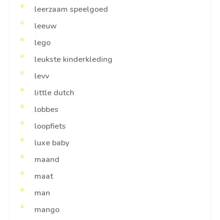
leerzaam speelgoed
leeuw
lego
leukste kinderkleding
levv
little dutch
lobbes
loopfiets
luxe baby
maand
maat
man
mango