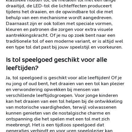
klassieke houten tol, de metalen tol met een lange
draaitijd, de LED-tol die lichteffecten produceert
tijdens het draaien, en de opwindbare tol die met
behulp van een mechanisme wordt aangedreven.
Daarnaast zijn er ook tollen met speciale vormen,
kleuren en patronen die zorgen voor extra visuele
aantrekkingskracht. Of je nu op zoek bent naar een
traditionele tol of een moderne variant, er is altijd wel
een type tol dat past bij jouw speelstijl en voorkeuren.
Is tol speelgoed geschikt voor alle
leeftijden?
Ja, tol speelgoed is geschikt voor alle leeftijden! Of je
nu jong of oud bent, het draaien van een tol kan plezier
en verwondering opwekken bij mensen van
verschillende leeftijdsgroepen. Voor jonge kinderen
kan het draaien van een tol helpen bij de ontwikkeling
van motorische vaardigheden, terwijl volwassenen
kunnen genieten van de nostalgische charme en
ontspanning die het spelen met een tol met zich
meebrengt. Het is een tijdloos speelgoed dat
generaties verbindt en voor uren speelplezier kan