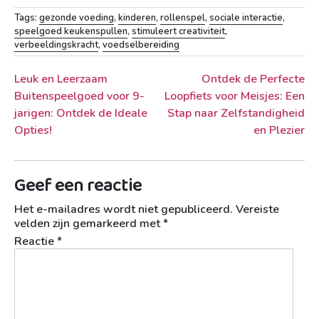
Tags:
gezonde voeding
,
kinderen
,
rollenspel
,
sociale interactie
,
speelgoed keukenspullen
,
stimuleert creativiteit
,
verbeeldingskracht
,
voedselbereiding
Berichtnavigatie
Leuk en Leerzaam
Ontdek de Perfecte
Buitenspeelgoed voor 9-
Loopfiets voor Meisjes: Een
jarigen: Ontdek de Ideale
Stap naar Zelfstandigheid
Opties!
en Plezier
Geef een reactie
Het e-mailadres wordt niet gepubliceerd.
Vereiste
velden zijn gemarkeerd met
*
Reactie
*