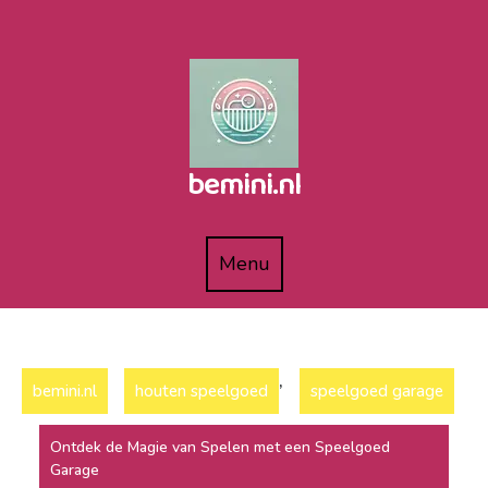
Naar
de
inhoud
gaan
bemini.nl
Menu
Menu
,
bemini.nl
houten speelgoed
speelgoed garage
Ontdek de Magie van Spelen met een Speelgoed
Garage