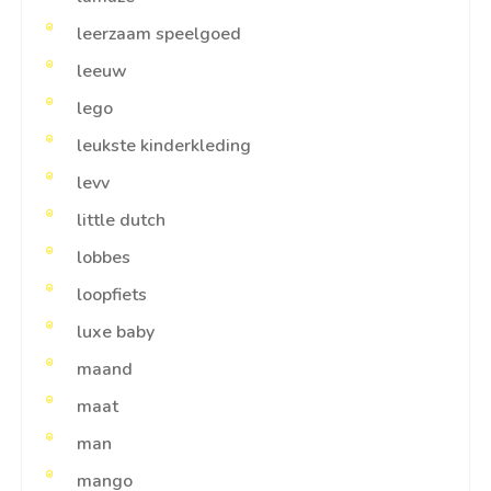
leerzaam speelgoed
leeuw
lego
leukste kinderkleding
levv
little dutch
lobbes
loopfiets
luxe baby
maand
maat
man
mango