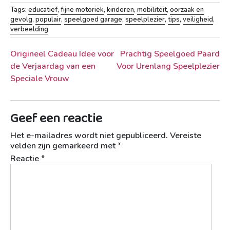
Tags:
educatief
,
fijne motoriek
,
kinderen
,
mobiliteit
,
oorzaak en
gevolg
,
populair
,
speelgoed garage
,
speelplezier
,
tips
,
veiligheid
,
verbeelding
Berichtnavigatie
Origineel Cadeau Idee voor
Prachtig Speelgoed Paard
de Verjaardag van een
Voor Urenlang Speelplezier
Speciale Vrouw
Geef een reactie
Het e-mailadres wordt niet gepubliceerd.
Vereiste
velden zijn gemarkeerd met
*
Reactie
*