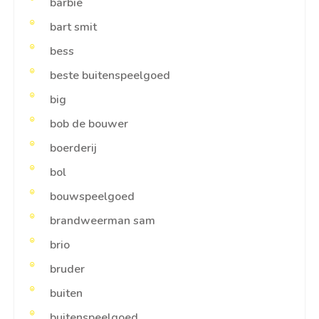
barbie
bart smit
bess
beste buitenspeelgoed
big
bob de bouwer
boerderij
bol
bouwspeelgoed
brandweerman sam
brio
bruder
buiten
buitenspeelgoed