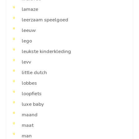
lamaze
leerzaam speelgoed
leeuw
lego
leukste kinderkleding
levv
little dutch
lobbes
loopfiets
luxe baby
maand
maat
man