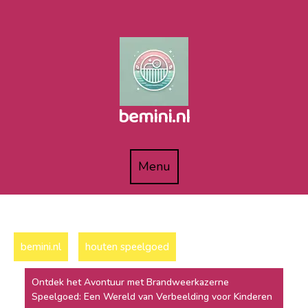
Naar
de
inhoud
gaan
bemini.nl
Menu
Menu
bemini.nl
houten speelgoed
Ontdek het Avontuur met Brandweerkazerne
Speelgoed: Een Wereld van Verbeelding voor Kinderen