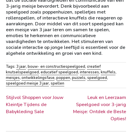
dat de sociale vaardigheden en communicatie van een
3-jarig meisje bevordert. Denk bijvoorbeeld aan
speelgoed zoals poppenhuizen, spelletjes met
rollenspellen, of interactieve knuffels die reageren op
aanrakingen. Door middel van dit soort speelgoed kan
een meisje van 3 jaar leren om samen te spelen,
emoties te herkennen en communicatieve
vaardigheden te ontwikkelen. Het stimuleren van
sociale interactie op jonge leeftijd is essentieel voor de
algehele ontwikkeling en groei van een kind.
Tags:
3 jaar
,
bouw- en constructiespeelgoed
,
creatief
knutselspeelgoed
,
educatief speelgoed
,
interesses
,
knuffels
,
meisjes
,
ontwikkelingsfase
,
poppen
,
puzzels
,
speelgoed
,
speelgoed meisje 3 jaar
,
spellen
Berichtnavigatie
Stijlvol Shoppen voor Jouw
Leuk en Leerzaam
Kleintje Tijdens de
Speelgoed voor 3-jarig
Babykleding Sale
Meisje: Ontdek de Beste
Opties!